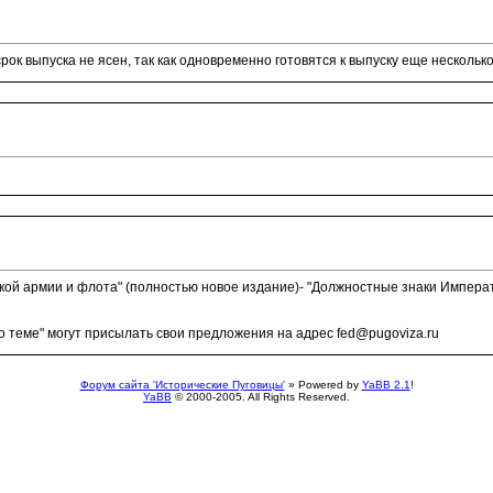
ок выпуска не ясен, так как одновременно готовятся к выпуску еще нескольк
ой армии и флота" (полностью новое издание)- "Должностные знаки Император
теме" могут присылать свои предложения на адрес fed@pugoviza.ru
Форум сайта 'Исторические Пуговицы'
» Powered by
YaBB 2.1
!
YaBB
© 2000-2005. All Rights Reserved.