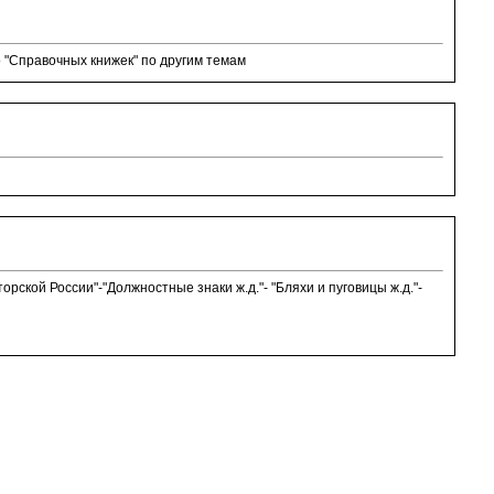
о "Справочных книжек" по другим темам
ской России"-"Должностные знаки ж.д."- "Бляхи и пуговицы ж.д."-