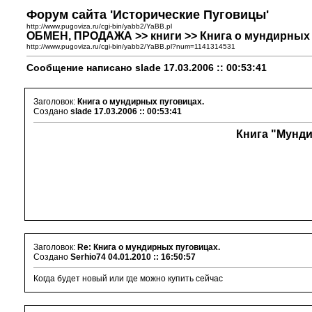
Форум сайта 'Исторические Пуговицы'
http://www.pugoviza.ru/cgi-bin/yabb2/YaBB.pl
ОБМЕН, ПРОДАЖА >> книги >> Книга о мундирных 
http://www.pugoviza.ru/cgi-bin/yabb2/YaBB.pl?num=1141314531
Сообщение написано slade 17.03.2006 :: 00:53:41
Заголовок:
Книга о мундирных пуговицах.
Создано
slade
17.03.2006 :: 00:53:41
Книга "Мунди
Заголовок:
Re: Книга о мундирных пуговицах.
Создано
Serhio74
04.01.2010 :: 16:50:57
Когда будет новый или где можно купить сейчас