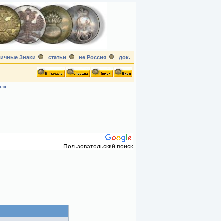
ичные Знаки
статьи
не Россия
док.
шло
Пользовательский поиск