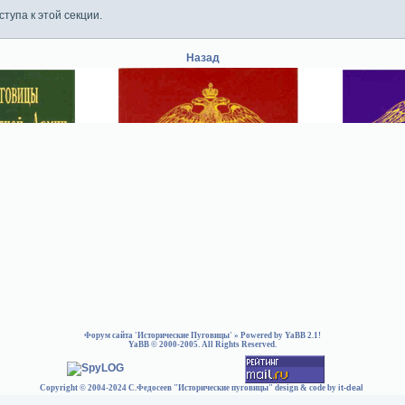
тупа к этой секции.
Назад
Форум сайта 'Исторические Пуговицы'
» Powered by
YaBB 2.1
!
YaBB
© 2000-2005. All Rights Reserved.
Copyright © 2004-2024 С.Федосеев "Исторические пуговицы" design & code by
it-deal