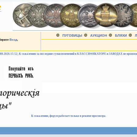
е
ПУГОВИЦЫ
АУКЦИОН
БЛЯХИ
Л
ыберите
Вход
.
.08.2026 15:52; К сожалению за последние сутки изменений в КЛАССИФИКАТОРЕ и ЗАВОДАХ не произо
К сожалению, форум работает только в режиме просмотра.