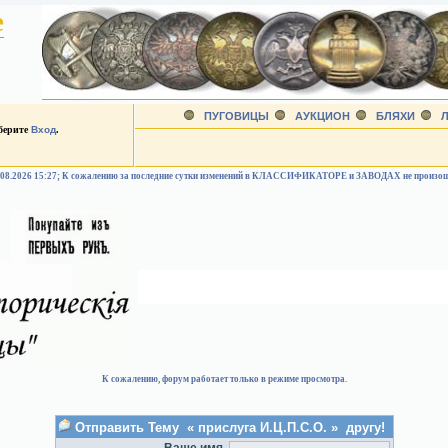
е
ПУГОВИЦЫ
АУКЦИОН
БЛЯХИ
Л
ыберите
Вход
.
.08.2026 15:27; К сожалению за последние сутки изменений в КЛАССИФИКАТОРЕ и ЗАВОДАХ не произо
К сожалению, форум работает только в режиме просмотра.
Отправить Тему « прислуга И.Ц.П.С.О. » другу!