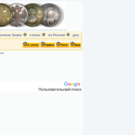
ичные Знаки
статьи
не Россия
док.
шло
Пользовательский поиск