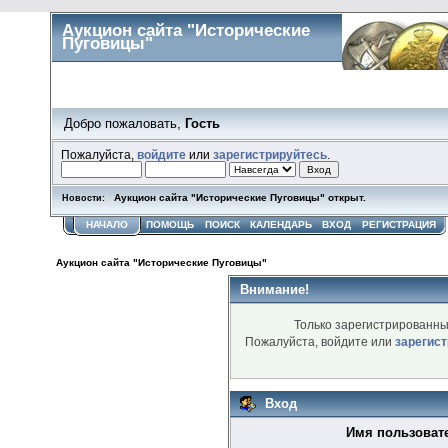
Аукцион сайта "Исторические
Пуговицы"
Добро пожаловать,
Гость
Пожалуйста,
войдите
или
зарегистрируйтесь
.
Аукцион сайта "Исторические Пуговицы" открыт.
Новости:
НАЧАЛО
ПОМОЩЬ
ПОИСК
КАЛЕНДАРЬ
ВХОД
РЕГИСТРАЦИЯ
Аукцион сайта "Исторические Пуговицы"
Внимание!
Только зарегистрированны
Пожалуйста, войдите или
зарегис
Вход
Имя пользоват