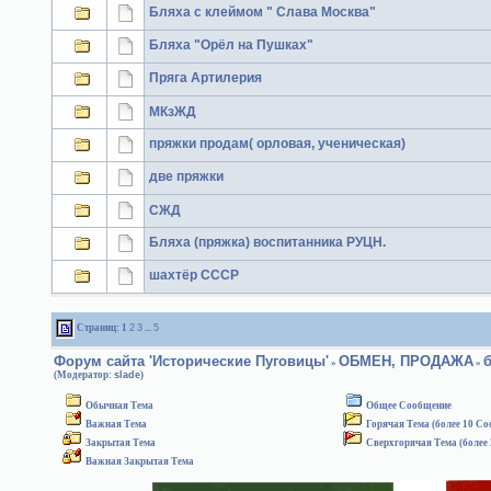
Бляха с клеймом " Слава Москва"
Бляха "Орёл на Пушках"
Пряга Артилерия
МКзЖД
пряжки продам( орловая, ученическая)
две пряжки
СЖД
Бляха (пряжка) воспитанника РУЦН.
шахтёр СССР
Страниц:
1
2
3
...
5
Форум сайта 'Исторические Пуговицы'
ОБМЕН, ПРОДАЖА
»
»
(Модератор:
slade
)
Обычная Тема
Общее Сообщение
Важная Тема
Горячая Тема (более 10 С
Закрытая Тема
Сверхгорячая Тема (более
Важная Закрытая Тема