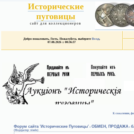
Исторические
пуговицы
сайт для коллекционеров
Добро пожаловать, Гость. Пожалуйста, выберите
Вход
.
07.08.2026 :: 00:36:37
К сожалению, фо
Форум сайта 'Исторические Пуговицы'
ОБМЕН, ПРОДАЖА
б
»
»
(Модератор:
slade
)