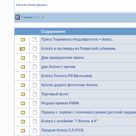
бляхи на обмен, продажу
Страниц:
1
2
3
...
5
Содержание
Пряга Тюремного Надзирателя + бонус.
Бляха и пуговицы из Пермской губернии.
Две гражданские пряги.
две бляхи с орлом
Бляха Пехота РИ Мельхиор
Куплю дорого флотские бляхи.
Торговый флот
Редкая пряжка РККФ
Пряжка с гербом с плечевого ремня датской гварди
Бляха с клеймом "Г.Волкъ и К"
Продам бляху С.П.Р.У.К.