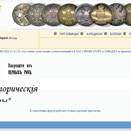
е
ПУГОВИЦЫ
АУКЦИОН
БЛЯХИ
Л
ыберите
Вход
.
.08.2026 15:52; К сожалению за последние сутки изменений в КЛАССИФИКАТОРЕ и ЗАВОДАХ не произо
К сожалению, форум работает только в режиме просмотра.