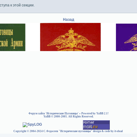
тупа к этой секции.
Назад
Форум сайта 'Исторические Пуговицы'
» Powered by
YaBB 2.1
!
YaBB
© 2000-2005. All Rights Reserved.
Copyright © 2004-2024 С.Федосеев "Исторические пуговицы" design & code by
it-deal