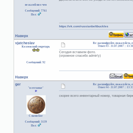
не жалей ни о чем
Сообщений: 7761
Пол:
https://vk.com/russianbeltbuckles
Наверх
vjatcheslav
Re: расшифруйте, пожалуйста, 
Ответ #3 -
31.07.2007 :: 13:3
Коллежский секретарь
Сегодня вставили фото.
(огромное спасибо admin'у)
Сообщений: 92
Наверх
ger
Re: расшифруйте, пожалуйста, 
Ответ #4 -
31.07.2007 :: 13:3
"в отставке"
скорее всего инвентарный номер, товарная би
С нами Бог
Сообщений: 3139
Пол: