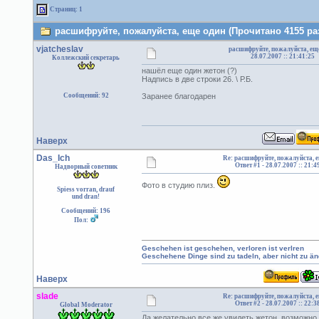
Страниц: 1
расшифруйте, пожалуйста, еще один (Прочитано 4155 ра
vjatcheslav
расшифруйте, пожалуйста, ещ
28.07.2007 :: 21:41:25
Коллежский секретарь
нашёл еще один жетон (?)
Надпись в две строки 26. \ Р.Б.
Сообщений: 92
Заранее благодарен
Наверх
Das_Ich
Re: расшифруйте, пожалуйста, 
Ответ #1 -
28.07.2007 :: 21:4
Надворный советник
Фото в студию плиз.
Spiess vorran, drauf
und dran!
Сообщений: 196
Пол:
Geschehen ist geschehen, verloren ist verlren
Geschehene Dinge sind zu tadeln, aber nicht zu än
Наверх
slade
Re: расшифруйте, пожалуйста, 
Ответ #2 -
28.07.2007 :: 22:3
Global Moderator
Да,желательно все же увидеть жетон..возможно