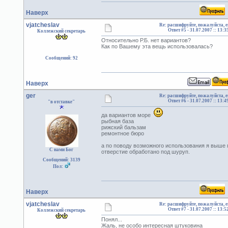
Наверх
vjatcheslav
Re: расшифруйте, пожалуйста, 
Ответ #5 -
31.07.2007 :: 13:3
Коллежский секретарь
Относительно Р.Б. нет вариантов?
Как по Вашему эта вещь использовалась?
Сообщений: 92
Наверх
ger
Re: расшифруйте, пожалуйста, 
Ответ #6 -
31.07.2007 :: 13:4
"в отставке"
да вариантов море
рыбная база
рижский бальзам
ремонтное бюро
а по поводу возможного использования я выше 
С нами Бог
отверстие обработано под шуруп.
Сообщений: 3139
Пол:
Наверх
vjatcheslav
Re: расшифруйте, пожалуйста, 
Ответ #7 -
31.07.2007 :: 13:5
Коллежский секретарь
Понял...
Жаль, не особо интересная штуковина