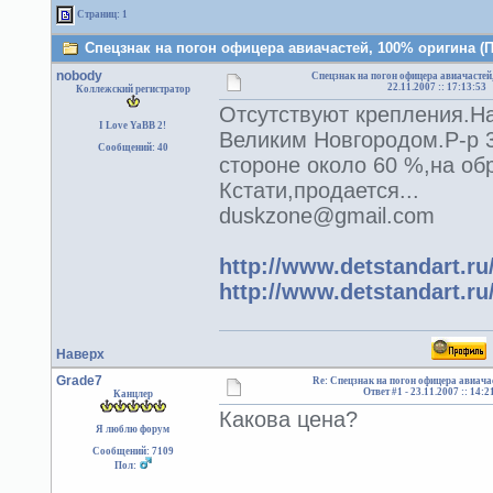
Страниц: 1
Спецзнак на погон офицера авиачастей, 100% оригина (П
nobody
Спецзнак на погон офицера авиачастей
22.11.2007 :: 17:13:53
Коллежский регистратор
Отсутствуют крепления.Н
I Love YaBB 2!
Великим Новгородом.Р-р 3
Сообщений: 40
стороне около 60 %,на об
Кстати,продается...
duskzone@gmail.com
http://www.detstandart.ru/
http://www.detstandart.ru/
Наверх
Grade7
Re: Спецзнак на погон офицера авиача
Ответ #1 -
23.11.2007 :: 14:2
Канцлер
Какова цена?
Я люблю форум
Сообщений: 7109
Пол: