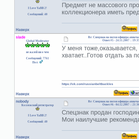
Предмет не массового пр
I Love YaBB 2!
коллекционера иметь пред
Сообщений: 40
Наверх
slade
Re: Спецзнак на погон офицера авиача
Ответ #5 -
24.11.2007 :: 19:3
Global Moderator
У меня тоже,оказывается,
не жалей ни о чем
хватает..Готов отдать за 
Сообщений: 7761
Пол:
https://vk.com/russianbeltbuckles
Наверх
nobody
Re: Спецзнак на погон офицера авиача
Ответ #6 -
04.12.2007 :: 21:3
Коллежский регистратор
Спецзнак продан господину
I Love YaBB 2!
Мои наилучшие рекоменда
Сообщений: 40
Наверх