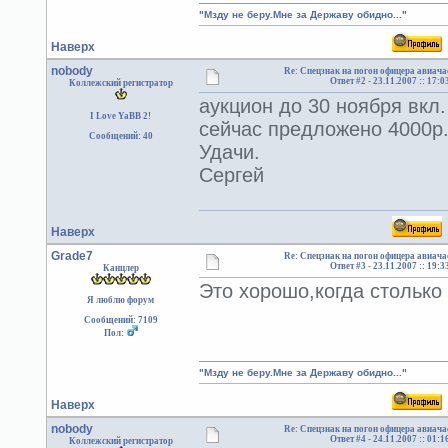
"Мзду не беру.Мне за Державу обидно..."
Наверх
nobody
Re: Спецзнак на погон офицера авиача
Ответ #2 -
23.11.2007 :: 17:0
Коллежский регистратор
аукцион до 30 ноября вкл.
I Love YaBB 2!
сейчас предложено 4000р
Сообщений: 40
Удачи.
Сергей
Наверх
Grade7
Re: Спецзнак на погон офицера авиача
Ответ #3 -
23.11.2007 :: 19:3
Канцлер
Это хорошо,когда столько
Я люблю форум
Сообщений: 7109
Пол:
"Мзду не беру.Мне за Державу обидно..."
Наверх
nobody
Re: Спецзнак на погон офицера авиача
Ответ #4 -
24.11.2007 :: 01:1
Коллежский регистратор