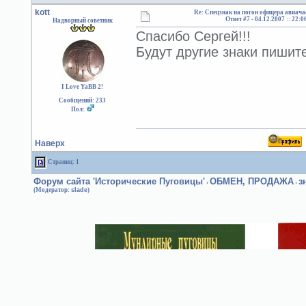
kott
Re: Спецзнак на погон офицера авиача
Ответ #7 -
04.12.2007 :: 22:0
Надворный советник
Спасибо Сергей!!!
Будут другие знаки пишит
I Love YaBB 2!
Сообщений: 233
Пол:
Наверх
Страниц: 1
Форум сайта 'Исторические Пуговицы'
ОБМЕН, ПРОДАЖА
з
›
›
(Модератор:
slade
)