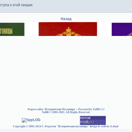
тупа к этой секции.
Назад
Форум сайта 'Исторические Пуговицы'
» Powered by
YaBB 2.1
!
YaBB
© 2000-2005. All Rights Reserved.
Copyright © 2004-2024 С.Федосеев "Исторические пуговицы" design & code by
it-deal