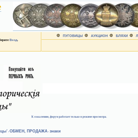
е
ПУГОВИЦЫ
АУКЦИОН
БЛЯХИ
Л
ыберите
Вход
.
К сожалению, форум работает только в режиме просмотра.
ицы'
ОБМЕН, ПРОДАЖА
знаки
›
›