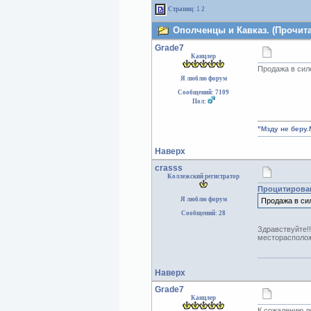
Страниц:
1
2
Ополченцы и Кавказ. (Прочита
Grade7
Канцлер
Продажа в силе
Я люблю форум
Сообщений: 7109
Пол:
"Мзду не беру.
Наверх
crasss
Коллежский регистратор
Процитирова
Я люблю форум
Продажа в сил
Сообщений: 28
Здравствуйте
месторасполо
Наверх
Grade7
Канцлер
К сожалению л