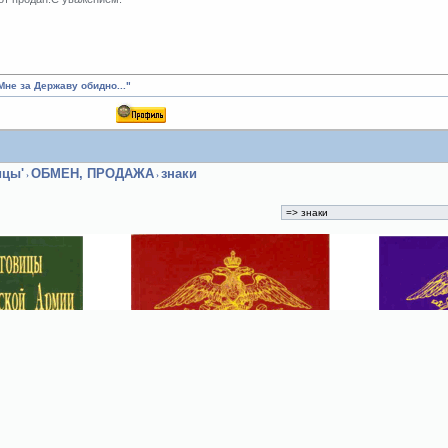
Мне за Державу обидно..."
ицы'
ОБМЕН, ПРОДАЖА
знаки
›
›