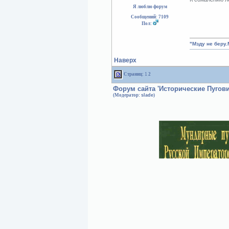
Я люблю форум
Сообщений: 7109
Пол:
"Мзду не беру.
Наверх
Страниц:
1
2
Форум сайта 'Исторические Пугов
(Модератор:
slade
)