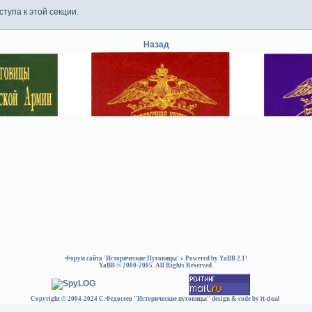
тупа к этой секции.
Назад
Форум сайта 'Исторические Пуговицы'
» Powered by
YaBB 2.1
!
YaBB
© 2000-2005. All Rights Reserved.
Copyright © 2004-2024 С.Федосеев "Исторические пуговицы" design & code by
it-deal