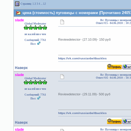
Страниц:
1
2
3
4
...
12
цена (стоимость) пуговицы с номерами (Прочитано 24057
slade
Re: Пуговицы с номерам
Ответ #15 -
04.06.2010 :: 10:
Global Moderator
не жалей ни о чем
Reviewdetector- (27.10.09)- 150 руб
Сообщений: 7761
Пол:
https://vk.com/russianbeltbuckles
Наверх
slade
Re: Пуговицы с номерам
Ответ #16 -
04.06.2010 :: 18:
Global Moderator
не жалей ни о чем
Reviewdetector- (29.11.09)- 500 руб
Сообщений: 7761
Пол:
https://vk.com/russianbeltbuckles
Наверх
slade
Re: Пуговицы с номерам