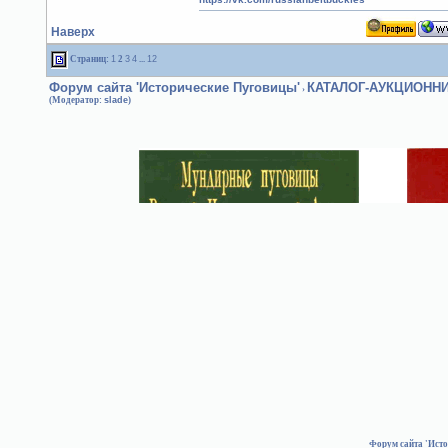
Наверх
Страниц:
1
2
3
4
...
12
Форум сайта 'Исторические Пуговицы'
КАТАЛОГ-АУКЦИОНН
›
(Модератор:
slade
)
Форум сайта 'Ист