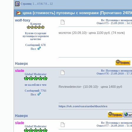
Страниц:
1
...
4
5
6
7
8
...
12
цена (стоимость) пуговицы с номерами (Прочитано 24056
wolf-foxy
Re: Пуговицы с номерам
Ответ #75 -
25.09.2010 :: 14:
Канцлер
молоток (20.09.10)- цена 1100 руб. (74 полк)
Куплю гусарские
пуговицы в хорошем
качестве
Сообщений: 678
Пол:
Наверх
slade
Re: Пуговицы с номерам
Ответ #76 -
25.09.2010 :: 17:
Global Moderator
не жалей ни о чем
Reviewdetector- (10.09.10)- цена 1400 руб
Сообщений: 7761
Пол:
https://vk.com/russianbeltbuckles
Наверх
slade
Re: Пуговицы с номерам
Ответ #77 -
26.09.2010 :: 11:
Global Moderator