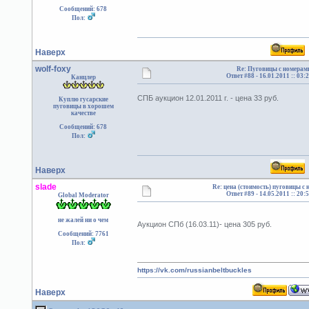
Сообщений: 678
Пол:
Наверх
wolf-foxy
Re: Пуговицы с номерам
Ответ #88 -
16.01.2011 :: 03:
Канцлер
СПБ аукцион 12.01.2011 г. - цена 33 руб.
Куплю гусарские
пуговицы в хорошем
качестве
Сообщений: 678
Пол:
Наверх
slade
Re: цена (стоимость) пуговицы с
Ответ #89 -
14.05.2011 :: 20:
Global Moderator
не жалей ни о чем
Аукцион СПб (16.03.11)- цена 305 руб.
Сообщений: 7761
Пол:
https://vk.com/russianbeltbuckles
Наверх