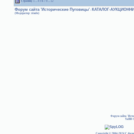
Страниц:
1
...
4
5
6
7
8
...
12
Форум сайта 'Исторические Пуговицы'
КАТАЛОГ-АУКЦИОНН
›
(Модератор:
slade
)
Форум сайта 'Ист
YaBB
©
Copyright © 2004-2024 С.Федо