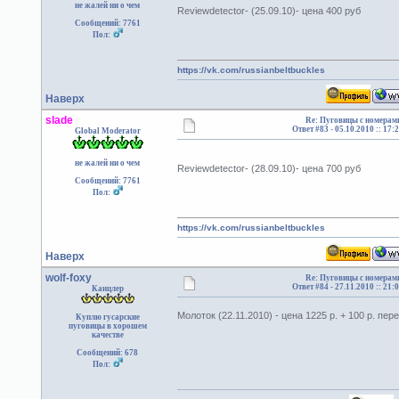
не жалей ни о чем
Reviewdetector- (25.09.10)- цена 400 руб
Сообщений: 7761
Пол:
https://vk.com/russianbeltbuckles
Наверх
slade
Re: Пуговицы с номерам
Ответ #83 -
05.10.2010 :: 17:
Global Moderator
не жалей ни о чем
Reviewdetector- (28.09.10)- цена 700 руб
Сообщений: 7761
Пол:
https://vk.com/russianbeltbuckles
Наверх
wolf-foxy
Re: Пуговицы с номерам
Ответ #84 -
27.11.2010 :: 21:
Канцлер
Молоток (22.11.2010) - цена 1225 р. + 100 р. пер
Куплю гусарские
пуговицы в хорошем
качестве
Сообщений: 678
Пол: