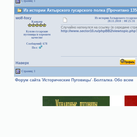
Страниц: 1
Из истории Ахтырского гусарского полка (Прочитано 135
wolf-foxy
Из истории Ахтырского гусарско
28.11.2010 :: 00:25:31
Канцлер
Случайно наткнулся на ссылку (в середине стр
http://www.sector10.ru/phpBB2/viewtopic.ph
Куплю гусарские
пуговицы в хорошем
качестве
Сообщений: 678
Пол:
Наверх
Страниц: 1
Форум сайта 'Исторические Пуговицы'
Болталка
Обо всем
›
›