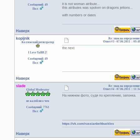
it is not woman atribute...
Сообщений: 49
this atributes was spoken on dragons jettons...
Пол:
with numbers or dates
Наверх
kopijnik
Re: знак на определение
Ответ #3 -
07.06.2011 :: 09:4
Коллежский регистратор
the next
I Love YaBB 2!
Сообщений: 49
Пол:
Наверх
slade
Re: знак на определение
Ответ #4 -
07.06.2011 :: 11:3
Global Moderator
На нижнем фото, судя по креплению, запонка.
не жалей ни о чем
Сообщений: 7761
Пол:
https://vk.com/russianbeltbuckles
Наверх