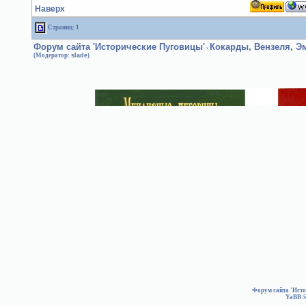
Наверх
Страниц: 1
Форум сайта 'Исторические Пуговицы'
Кокарды, Вензеля, 
›
(Модератор:
slade
)
Форум сайта 'Ист
YaBB
©