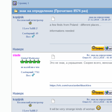
Страниц: 1
знак на определение (Прочитано 8574 раз)
kopijnik
знак на определение
27.12.2010 :: 20:40:29
Коллежский регистратор
a few finds from Poland - different places...
I Love YaBB 2!
informations needed
Сообщений: 49
Пол:
Наверх
slade
Re: знак на определение
Ответ #1 -
28.12.2010 :: 01:0
Global Moderator
Это не знак, а украшение. Скорее всего, женска
не жалей ни о чем
Сообщений: 7761
Пол:
https://vk.com/russianbeltbuckles
Наверх
kopijnik
Re: знак на определение
Ответ #2 -
28.12.2010 :: 02:0
Коллежский регистратор
It wil be very strange kinds of woman
I Love YaBB 2!