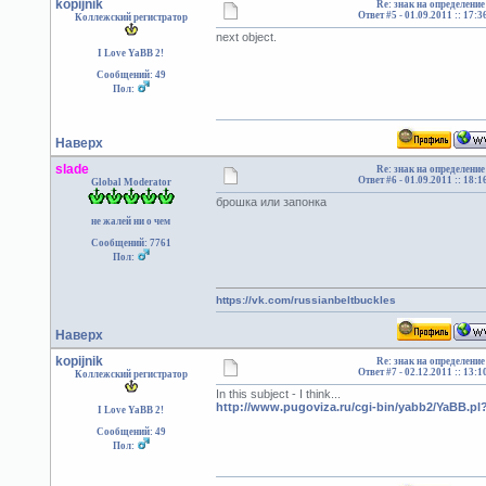
kopijnik
Re: знак на определение
Ответ #5 -
01.09.2011 :: 17:3
Коллежский регистратор
next object.
I Love YaBB 2!
Сообщений: 49
Пол:
Наверх
slade
Re: знак на определение
Ответ #6 -
01.09.2011 :: 18:1
Global Moderator
брошка или запонка
не жалей ни о чем
Сообщений: 7761
Пол:
https://vk.com/russianbeltbuckles
Наверх
kopijnik
Re: знак на определение
Ответ #7 -
02.12.2011 :: 13:1
Коллежский регистратор
In this subject - I think...
http://www.pugoviza.ru/cgi-bin/yabb2/YaBB.p
I Love YaBB 2!
Сообщений: 49
Пол: