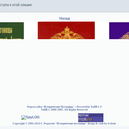
тупа к этой секции.
Назад
Форум сайта 'Исторические Пуговицы'
» Powered by
YaBB 2.1
!
YaBB
© 2000-2005. All Rights Reserved.
Copyright © 2004-2024 С.Федосеев "Исторические пуговицы" design & code by
it-deal