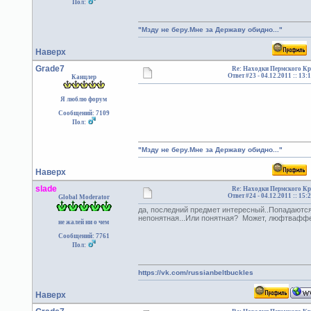
Пол:
"Мзду не беру.Мне за Державу обидно..."
Наверх
Grade7
Re: Находки Пермского Кр
Ответ #23 -
04.12.2011 :: 13:
Канцлер
Я люблю форум
Сообщений: 7109
Пол:
"Мзду не беру.Мне за Державу обидно..."
Наверх
slade
Re: Находки Пермского Кр
Ответ #24 -
04.12.2011 :: 15:
Global Moderator
да, последний предмет интересный..Попадаются 
непонятная...Или понятная? Может, люфтвафф
не жалей ни о чем
Сообщений: 7761
Пол:
https://vk.com/russianbeltbuckles
Наверх