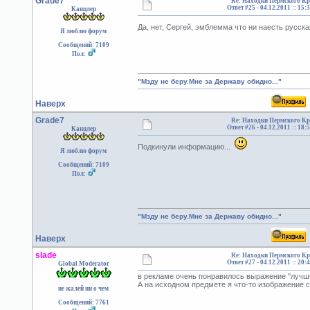
Grade7
Re: Находки Пермского Кр
Ответ #25 -
04.12.2011 :: 15:
Канцлер
Да, нет, Сергей, эмблемма что ни наесть русск
Я люблю форум
Сообщений: 7109
Пол:
"Мзду не беру.Мне за Державу обидно..."
Наверх
Grade7
Re: Находки Пермского Кр
Ответ #26 -
04.12.2011 :: 18:
Канцлер
Подкинули информацию...
Я люблю форум
Сообщений: 7109
Пол:
"Мзду не беру.Мне за Державу обидно..."
Наверх
slade
Re: Находки Пермского Кр
Ответ #27 -
04.12.2011 :: 20:
Global Moderator
в рекламе очень понравилось выражение "лучш
А на исходном предмете я что-то изображение с
не жалей ни о чем
Сообщений: 7761