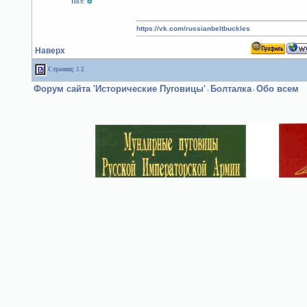
Пол:
https://vk.com/russianbeltbuckles
Наверх
Страниц:
1
2
Форум сайта 'Исторические Пуговицы'
Болталка
Обо всем
›
›