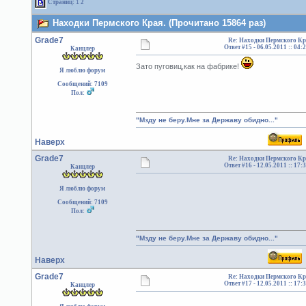
Страниц:
1
2
Находки Пермского Края. (Прочитано 15864 раз)
Grade7
Re: Находки Пермского Кр
Ответ #15 -
06.05.2011 :: 04:
Канцлер
Зато пуговиц,как на фабрике!
Я люблю форум
Сообщений: 7109
Пол:
"Мзду не беру.Мне за Державу обидно..."
Наверх
Grade7
Re: Находки Пермского Кр
Ответ #16 -
12.05.2011 :: 17:
Канцлер
Я люблю форум
Сообщений: 7109
Пол:
"Мзду не беру.Мне за Державу обидно..."
Наверх
Grade7
Re: Находки Пермского Кр
Ответ #17 -
12.05.2011 :: 17:
Канцлер