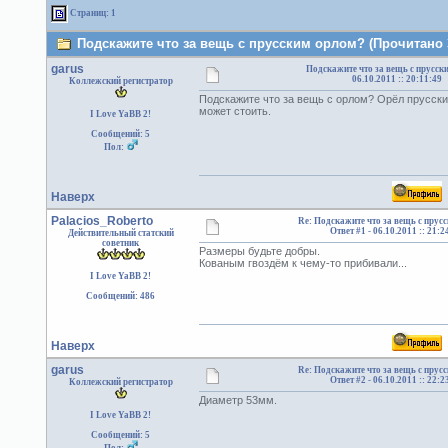
Страниц: 1
Подскажите что за вещь с прусским орлом? (Прочитано 3
garus
Подскажите что за вещь с прусск
06.10.2011 :: 20:11:49
Коллежский регистратор
Подскажите что за вещь с орлом? Орёл прусский
может стоить.
I Love YaBB 2!
Сообщений: 5
Пол:
Наверх
Palacios_Roberto
Re: Подскажите что за вещь с прус
Ответ #1 -
06.10.2011 :: 21:2
Действительный статский
советник
Размеры будьте добры.
Кованым гвоздём к чему-то прибивали...
I Love YaBB 2!
Сообщений: 486
Наверх
garus
Re: Подскажите что за вещь с прус
Ответ #2 -
06.10.2011 :: 22:2
Коллежский регистратор
Диаметр 53мм.
I Love YaBB 2!
Сообщений: 5