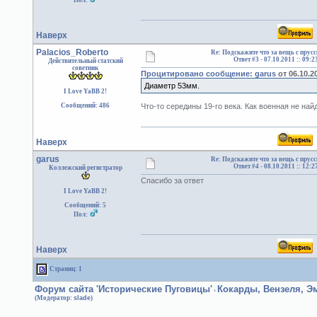
Пол:
Наверх
Palacios_Roberto
Re: Подскажите что за вещь с прус
Ответ #3 -
07.10.2011 :: 09:2
Действительный статский
советник
Процитировано сообщение: garus
от 06.10.20
Диаметр 53мм.
I Love YaBB 2!
Сообщений: 486
Что-то середины 19-го века. Как военная не най
Наверх
garus
Re: Подскажите что за вещь с прус
Ответ #4 -
08.10.2011 :: 12:2
Коллежский регистратор
Спасибо за ответ
I Love YaBB 2!
Сообщений: 5
Пол:
Наверх
Страниц: 1
Форум сайта 'Исторические Пуговицы'
Кокарды, Вензеля, 
›
(Модератор:
slade
)