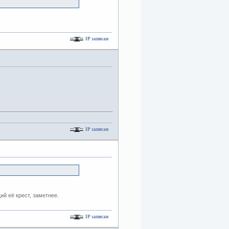
IP записан
IP записан
й её крест, заметнее.
IP записан