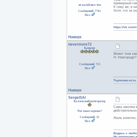
примерный гов
не жалей ни о чем
К тому же, в н
Хотя, что за зн
Сообщений: 7761
Пол:
https://vk.com/
Наверх
nevermore72
Канцлер
Может знак ка
Н.-Новгороде?
Сообщений: 713
Пол:
Терпение-есть
Наверх
SergeiSAI
Коллежский регистратор
Сама заколка 
действительно
Что такое хорошо?
Сообщений: 31
Жаль конечно,
Пол:
Водись с любо
Не переводят 