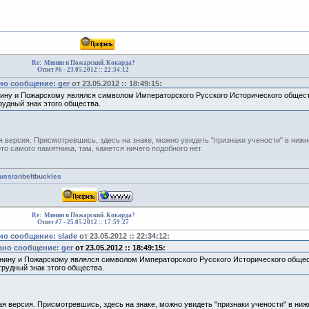
Re: Минин и Пожарский. Кокарда?
Ответ #6 -
23.05.2012 :: 22:34:12
о сообщение: ger
от 23.05.2012 :: 18:49:15:
ину и Пожарскому являлся символом Императорского Русского Исторического общест
рудный знак этого общества.
я версия. Присмотревшись, здесь на знаке, можно увидеть "признаки учености" в ниж
о самого памятника, там, кажется ничего подобного нет.
russianbeltbuckles
Re: Минин и Пожарский. Кокарда?
Ответ #7 -
25.05.2012 :: 17:59:27
о сообщение: slade
от 23.05.2012 :: 22:34:12:
но сообщение: ger
от 23.05.2012 :: 18:49:15:
нину и Пожарскому являлся символом Императорского Русского Исторического общес
грудный знак этого общества.
я версия. Присмотревшись, здесь на знаке, можно увидеть "признаки учености" в ни