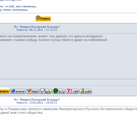
ло - и пой, как сможешь,
шу свою положишь.
Re: Минин и Пожарский. Кокарда?
Ответ #4 -
06.11.2011 :: 17:53:23
ился на пожертвования, может тем давали, кто деньги вкладывал.
ования с каково нибудь пьяного купца сбили в драке на набережной.
Re: Минин и Пожарский. Кокарда?
Ответ #5 -
23.05.2012 :: 18:49:15
ну и Пожарскому являлся символом Императорского Русского Исторического общест
удный знак этого общества.