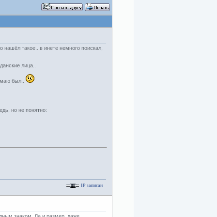
то нашёл такое.. в инете немного поискал,
данские лица..
умаю был..
едь, но не понятно:
IP записан
дным знаком. Да и размер, даже