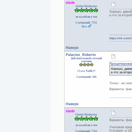
slade
Global Moderator
Хорошо, давай
а что за второ
не жалей ни о чем
Сообщений: 7761
Пол:
https://vk.com/
Наверх
Palacios_Roberto
Действительный статский
советник
Процитирован
Хорошо, давай
I Love YaBB 2!
а что за втор
Сообщений: 486
Точно - не ски
Варианты: факе
Наверх
slade
Global Moderator
Варианты: факе
не жалей ни о чем
Учитывая пред
И второе- в 19
Сообщений: 7761