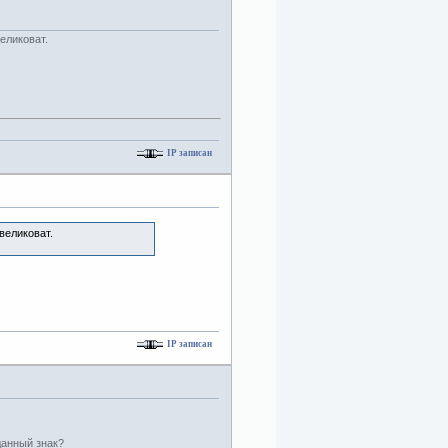
еликоват.
IP записан
великоват.
IP записан
данный знак?