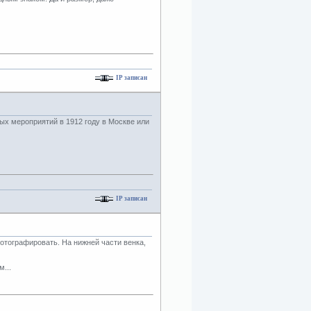
IP записан
ых мероприятий в 1912 году в Москве или
IP записан
отографировать. На нижней части венка,
...