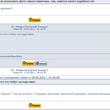
ли посмотреть фото самого памятника, там, кажется ничего подобного нет.
е держава?
Re: Минин и Пожарский. Кокарда?
Ответ #8 -
26.05.2012 :: 01:36:05
то это глобус на подставке.
russianbeltbuckles
Re: Минин и Пожарский. Кокарда?
Ответ #9 -
27.05.2012 :: 20:43:26
о сообщение: slade
от 26.05.2012 :: 01:36:05:
что это глобус на подставке.
 обороте. Там не вытерто и "родовые признаки" имперской державы, включая венчающи