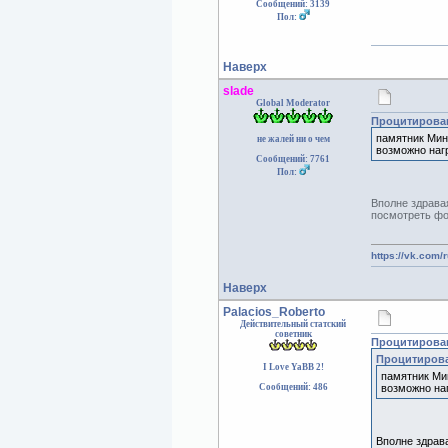
Сообщений: 3139
Пол:
Наверх
slade
Global Moderator
Процитирован
памятник Мин
не жалей ни о чем
возможно наг
Сообщений: 7761
Пол:
Вполне здрава
посмотреть фот
https://vk.com/
Наверх
Palacios_Roberto
Действительный статский
советник
Процитирован
Процитирова
I Love YaBB 2!
памятник Ми
Сообщений: 486
возможно на
Вполне здрава