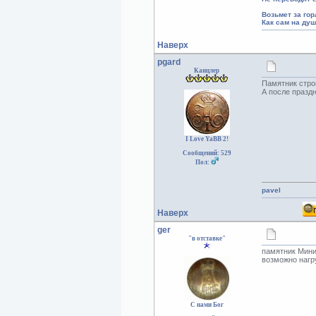
Возьмет за гор
Как сам на ду
Наверх
pgard
Канцлер
Памятник стро
А после праздн
I Love YaBB 2!
Сообщений: 529
Пол:
pavel
Наверх
ger
"в отставке"
памятник Мини
возможно нагр
С нами Бог