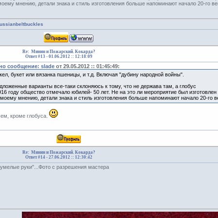
-моему мнению, детали знака и стиль изготовления больше напоминают начало 20-го ве
russianbeltbuckles
Re: Минин и Пожарский. Кокарда?
Ответ #13 -
01.06.2012 :: 12:18:09
о сообщение: slade
от 29.05.2012 :: 01:45:49:
ел, букет или вязанка пшеницы, и т.д. Включая "дубину народной войны".
ложенные варианты все-таки склоняюсь к тому, что не держава там, а глобус
916 году общество отмечало юбилей- 50 лет. Не на это ли мероприятие был изготовлен
-моему мнению, детали знака и стиль изготовления больше напоминают начало 20-го в
сем, кроме глобуса.
Re: Минин и Пожарский. Кокарда?
Ответ #14 -
27.06.2012 :: 12:30:42
"умелые руки"...Фото с разрешения мастера