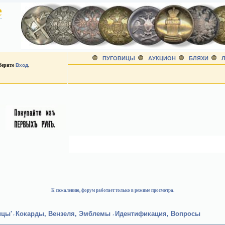
е
ПУГОВИЦЫ
АУКЦИОН
БЛЯХИ
Л
ыберите
Вход
.
К сожалению, форум работает только в режиме просмотра.
ицы'
Кокарды, Вензеля, Эмблемы
Идентификация, Вопросы
›
›