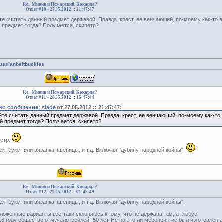
Re: Минин и Пожарский. Кокарда?
Ответ #10 -
27.05.2012 :: 21:47:47
те считать данный предмет державой. Правда, крест, ее венчающий, по-моему как-то в
й предмет тогда? Получается, скипетр?
russianbeltbuckles
Re: Минин и Пожарский. Кокарда?
Ответ #11 -
28.05.2012 :: 15:47:44
о сообщение: slade
от 27.05.2012 :: 21:47:47:
те считать данный предмет державой. Правда, крест, ее венчающий, по-моему как-то 
ой предмет тогда? Получается, скипетр?
петр.
л, букет или вязанка пшеницы, и т.д. Включая "дубину народной войны".
Re: Минин и Пожарский. Кокарда?
Ответ #12 -
29.05.2012 :: 01:45:49
л, букет или вязанка пшеницы, и т.д. Включая "дубину народной войны".
ложенные варианты все-таки склоняюсь к тому, что не держава там, а глобус
16 году общество отмечало юбилей- 50 лет. Не на это ли мероприятие был изготовлен 