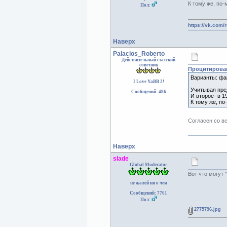
К тому же, по
Пол:
https://vk.com/
Наверх
Palacios_Roberto
Действительный статский
советник
Процитирован
Варианты: фак
I Love YaBB 2!
Учитывая пред
Сообщений: 486
И второе- в 1
К тому же, по
Согласен со в
Наверх
slade
Global Moderator
Вот что могут 
не жалей ни о чем
Сообщений: 7761
Пол:
2775796.jpg