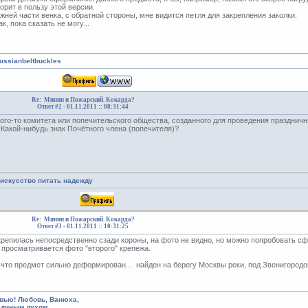
орит в пользу этой версии.
ижней части венка, с обратной стороны, мне видится петля для закрепления заколки.
ак, пока сказать не могу...
russianbeltbuckles
Re: Минин и Пожарский. Кокарда?
Ответ #2 -
01.11.2011 :: 08:31:44
кого-то комитета или попечительского общества, созданного для проведения праздничн
 Какой-нибудь знак Почётного члена (попечителя)?
 искусство питать надежду
Re: Минин и Пожарский. Кокарда?
Ответ #3 -
01.11.2011 :: 10:31:25
крепилась непосредственно сзади короны, на фото не видно, но можно попробовать сф
 просматривается фото "второго" крепежа.
 что предмет сильно деформирован... найден на берегу Москвы реки, под Звенигородом
вью! Любовь, Ванюха,
единым духом.