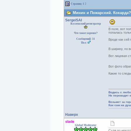
Страниц:
1
2
Минин и Пожарский. Кокарда? 
SergeiSAI
Коллежский регистратор
В поле, вот по
попалась толь
Что такое хорошо?
Сообщений: 31
Вроде как сей 
Пол:
В ширину, по в
Вот лицевая ст
Вот фото обрат
Какие то след
Водись с любо
Не переводят 
Возьмет за гор
Как сам на ду
Наверх
slade
Global Moderator
Судя по некот