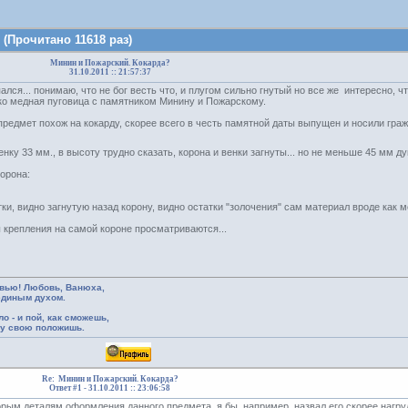
(Прочитано 11618 раз)
Минин и Пожарский. Кокарда?
31.10.2011 :: 21:57:37
пался... понимаю, что не бог весть что, и плугом сильно гнутый но все же интересно, ч
ко медная пуговица с памятником Минину и Пожарскому.
предмет похож на кокарду, скорее всего в честь памятной даты выпущен и носили граж
енку 33 мм., в высоту трудно сказать, корона и венки загнуты... но не меньше 45 мм д
орона:
ки, видно загнутую назад корону, видно остатки "золочения" сам материал вроде как м
ы крепления на самой короне просматриваются...
вью! Любовь, Ванюха,
единым духом.
ло - и пой, как сможешь,
шу свою положишь.
Re: Минин и Пожарский. Кокарда?
Ответ #1 -
31.10.2011 :: 23:06:58
орым деталям оформления данного предмета, я бы, например, назвал его скорее нагру