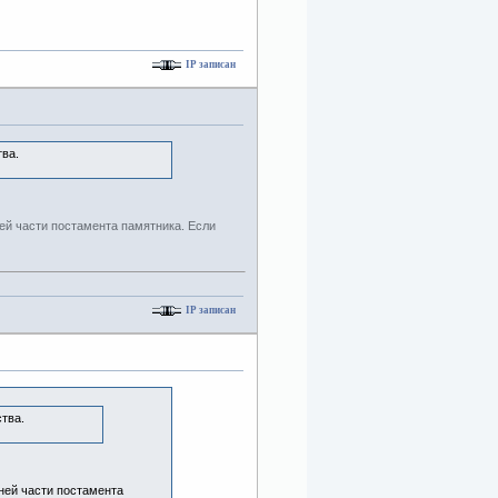
IP записан
ва.
ней части постамента памятника. Если
IP записан
тва.
жней части постамента