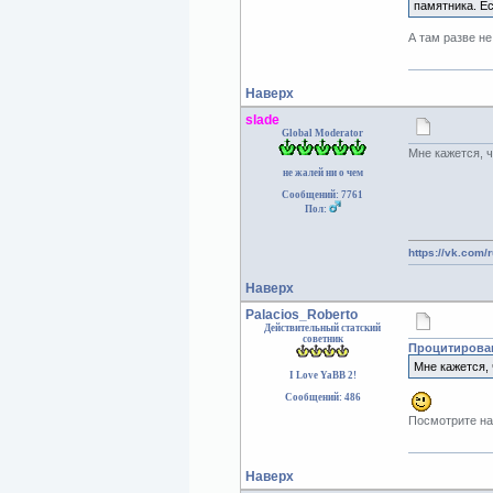
памятника. Ес
А там разве н
Наверх
slade
Global Moderator
Мне кажется, ч
не жалей ни о чем
Сообщений: 7761
Пол:
https://vk.com/
Наверх
Palacios_Roberto
Действительный статский
советник
Процитирован
Мне кажется, 
I Love YaBB 2!
Сообщений: 486
Посмотрите на
Наверх