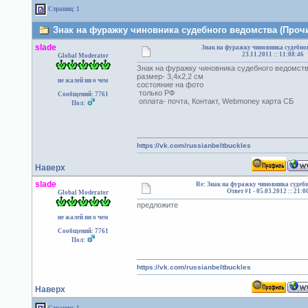
Страниц: 1
Знак на фуражку чиновника судебного ведомства (Прочи
slade
Знак на фуражку чиновника судебно
23.11.2011 :: 11:08:46
Global Moderator
Знак на фуражку чиновника судебного ведомс
размер- 3,4х2,2 см
не жалей ни о чем
состояние на фото
только РФ
Сообщений: 7761
оплата- почта, Контакт, Webmoney карта СБ
Пол:
https://vk.com/russianbeltbuckles
Наверх
slade
Re: Знак на фуражку чиновника судеб
Ответ #1 -
05.03.2012 :: 21:0
Global Moderator
предложите
не жалей ни о чем
Сообщений: 7761
Пол:
https://vk.com/russianbeltbuckles
Наверх