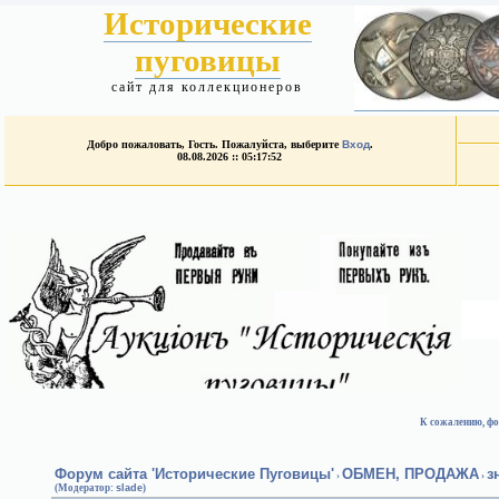
Исторические
пуговицы
сайт для коллекционеров
Добро пожаловать, Гость. Пожалуйста, выберите
Вход
.
08.08.2026 :: 05:17:52
К сожалению, фо
Форум сайта 'Исторические Пуговицы'
ОБМЕН, ПРОДАЖА
з
›
›
(Модератор:
slade
)