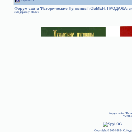
Страниц: 1
Форум сайта 'Исторические Пуговицы'
ОБМЕН, ПРОДАЖА
з
›
›
(Модератор:
slade
)
Форум сайта 'Ист
YaBB
©
Copyright © 2004-2024 С.Федо