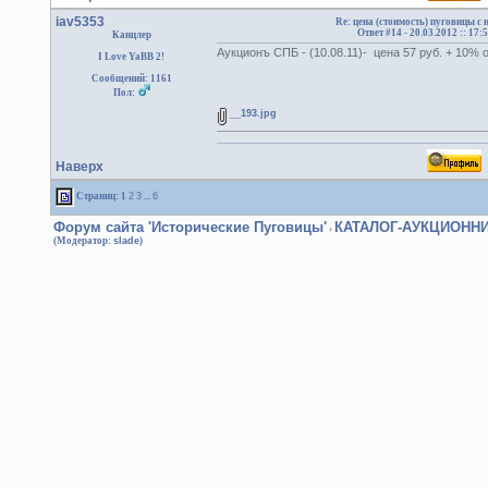
iav5353
Re: цена (стоимость) пуговицы с
Ответ #14 -
20.03.2012 :: 17:
Канцлер
Аукционъ СПБ - (10.08.11)- цена 57 руб. + 10%
I Love YaBB 2!
Сообщений: 1161
Пол:
__193.jpg
Наверх
Страниц:
1
2
3
...
6
Форум сайта 'Исторические Пуговицы'
КАТАЛОГ-АУКЦИОНН
›
(Модератор:
slade
)