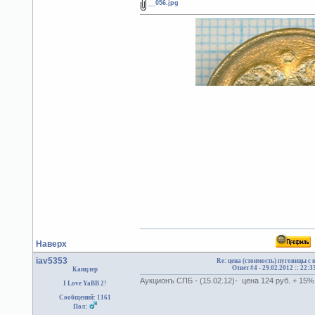
__056.jpg
Наверх
iav5353
Re: цена (стоимость) пуговицы с
Ответ #4 -
29.02.2012 :: 22:3
Канцлер
Аукционъ СПБ - (15.02.12)- цена 124 руб. + 15
I Love YaBB 2!
Сообщений: 1161
Пол: