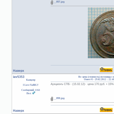
__057.jpg
Наверх
iav5353
Re: цена (стоимость) пуговицы с
Ответ #5 -
29.02.2012 :: 22:4
Канцлер
Аукционъ СПБ - (15.02.12)- цена 170 руб. + 15
I Love YaBB 2!
Сообщений: 1161
Пол:
__059.jpg
Наверх