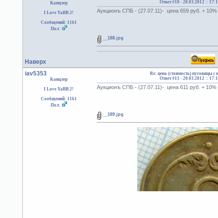
Ответ #10 -
20.03.2012 :: 17:
Канцлер
Аукционъ СПБ - (27.07.11)- цена 659 руб. + 10
I Love YaBB 2!
Сообщений: 1161
Пол:
__188.jpg
Наверх
iav5353
Re: цена (стоимость) пуговицы с
Ответ #11 -
20.03.2012 :: 17:
Канцлер
Аукционъ СПБ - (27.07.11)- цена 611 руб. + 10%
I Love YaBB 2!
Сообщений: 1161
Пол:
__189.jpg