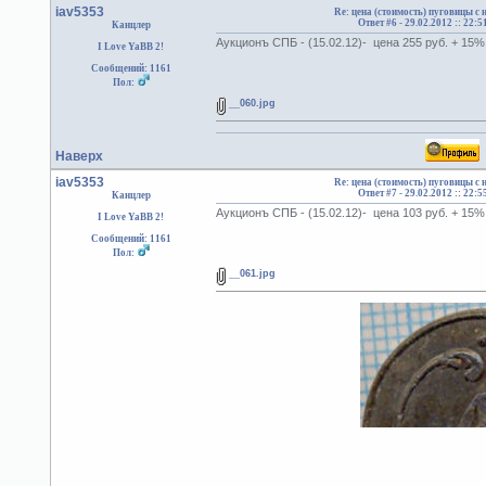
iav5353
Re: цена (стоимость) пуговицы с
Ответ #6 -
29.02.2012 :: 22:5
Канцлер
Аукционъ СПБ - (15.02.12)- цена 255 руб. + 15
I Love YaBB 2!
Сообщений: 1161
Пол:
__060.jpg
Наверх
iav5353
Re: цена (стоимость) пуговицы с
Ответ #7 -
29.02.2012 :: 22:5
Канцлер
Аукционъ СПБ - (15.02.12)- цена 103 руб. + 15
I Love YaBB 2!
Сообщений: 1161
Пол:
__061.jpg