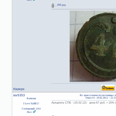
Пол:
__050.jpg
Наверх
iav5353
Re: цена (стоимость) пуговицы с
Ответ #3 -
29.02.2012 :: 22:2
Канцлер
Аукционъ СПБ - (15.02.12)- цена 67 руб. + 15%
I Love YaBB 2!
Сообщений: 1161
Пол: