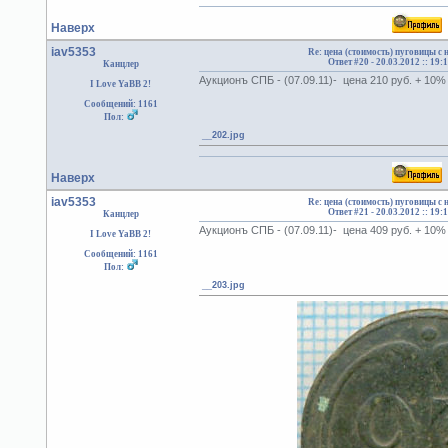
Наверх
iav5353
Re: цена (стоимость) пуговицы с
Ответ #20 -
20.03.2012 :: 19:
Канцлер
Аукционъ СПБ - (07.09.11)- цена 210 руб. + 10
I Love YaBB 2!
Сообщений: 1161
Пол:
__202.jpg
Наверх
iav5353
Re: цена (стоимость) пуговицы с
Ответ #21 -
20.03.2012 :: 19:
Канцлер
Аукционъ СПБ - (07.09.11)- цена 409 руб. + 10
I Love YaBB 2!
Сообщений: 1161
Пол:
__203.jpg