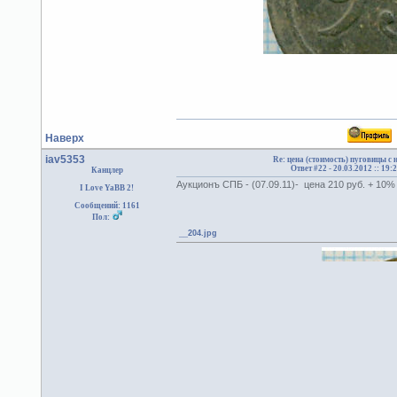
Наверх
iav5353
Re: цена (стоимость) пуговицы с
Ответ #22 -
20.03.2012 :: 19:
Канцлер
Аукционъ СПБ - (07.09.11)- цена 210 руб. + 10
I Love YaBB 2!
Сообщений: 1161
Пол:
__204.jpg