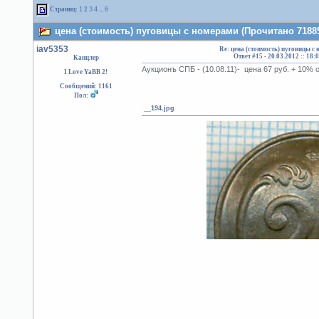
Страниц:
1
2
3
4
...
6
цена (стоимость) пуговицы с номерами (Прочитано 71885
iav5353
Re: цена (стоимость) пуговицы с
Ответ #15 -
20.03.2012 :: 18:
Канцлер
Аукционъ СПБ - (10.08.11)- цена 67 руб. + 10%
I Love YaBB 2!
Сообщений: 1161
Пол:
__194.jpg