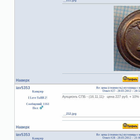
__211.jpg
Наверх
iav5353
Re: цена (стоимость) пуговицы с
Ответ #27 -
20.03.2012 :: 20:
Канцлер
Аукционъ СПБ - (16.11.11)- цена 227 руб. + 10%
I Love YaBB 2!
Сообщений: 1161
Пол:
__212.jpg
Наверх
iav5353
Re: цена (стоимость) пуговицы с
Ответ #28 -
20.03.2012 :: 21:
Канцлер