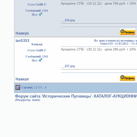
Аукционъ СПБ - (16.11.11)- цена 766 руб. + 10%
I Love YaBB 2!
Сообщений: 1161
Пол:
__214.jpg
Наверх
iav5353
Re: цена (стоимость) пуговицы с
Ответ #29 -
21.03.2012 :: 13:
Канцлер
Аукционъ СПБ - (30.11.11)- цена 286 руб. + 10%
I Love YaBB 2!
Сообщений: 1161
Пол:
__217.jpg
Наверх
Страниц:
1
2
3
4
...
6
Форум сайта 'Исторические Пуговицы'
КАТАЛОГ-АУКЦИОНН
›
(Модератор:
slade
)