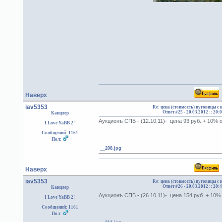
Наверх
iav5353
Re: цена (стоимость) пуговицы с
Ответ #25 -
20.03.2012 :: 20:
Канцлер
Аукционъ СПБ - (12.10.11)- цена 93 руб. + 10%
I Love YaBB 2!
Сообщений: 1161
Пол:
__208.jpg
Наверх
iav5353
Re: цена (стоимость) пуговицы с
Ответ #26 -
20.03.2012 :: 20:
Канцлер
Аукционъ СПБ - (26.10.11)- цена 154 руб. + 10
I Love YaBB 2!
Сообщений: 1161
Пол: