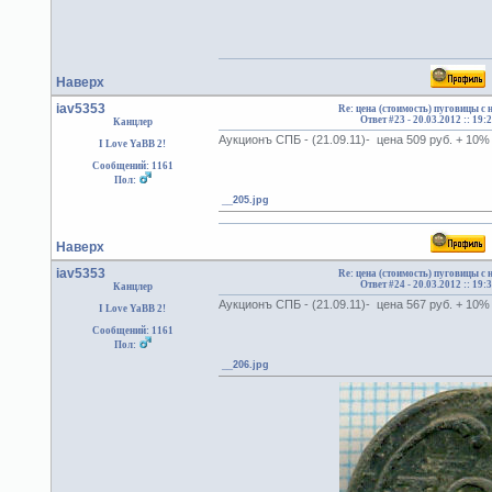
Наверх
iav5353
Re: цена (стоимость) пуговицы с
Ответ #23 -
20.03.2012 :: 19:
Канцлер
Аукционъ СПБ - (21.09.11)- цена 509 руб. + 10
I Love YaBB 2!
Сообщений: 1161
Пол:
__205.jpg
Наверх
iav5353
Re: цена (стоимость) пуговицы с
Ответ #24 -
20.03.2012 :: 19:
Канцлер
Аукционъ СПБ - (21.09.11)- цена 567 руб. + 10
I Love YaBB 2!
Сообщений: 1161
Пол:
__206.jpg