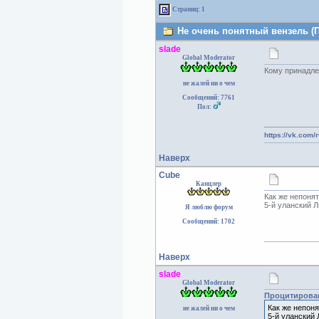
Страниц: 1
Не очень понятный вензель (П
slade
Global Moderator
Кому принадлеж
не жалей ни о чем
Сообщений: 7761
Пол:
https://vk.com/
Наверх
Cube
Канцлер
Как же непоня
5-й уланский Л
Я люблю форум
Сообщений: 1702
Наверх
slade
Global Moderator
Процитирова
Как же непоня
не жалей ни о чем
5-й уланский 