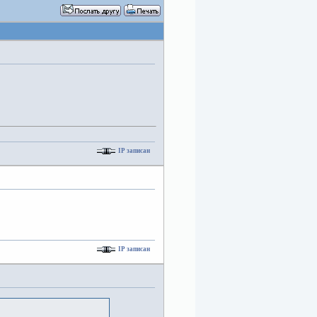
IP записан
IP записан