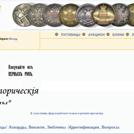
е
ПУГОВИЦЫ
АУКЦИОН
БЛЯХИ
Л
ыберите
Вход
.
К сожалению, форум работает только в режиме просмотра.
ицы'
Кокарды, Вензеля, Эмблемы
Идентификация, Вопросы
›
›