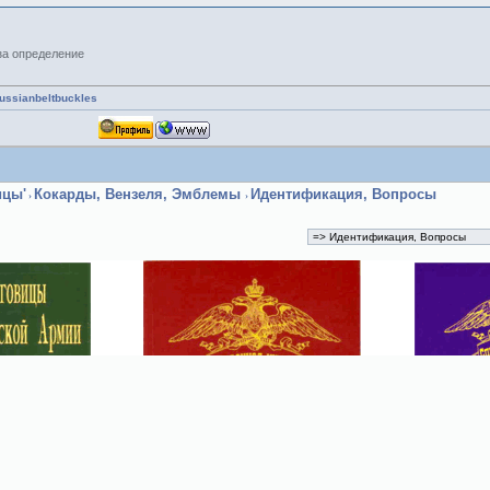
за определение
russianbeltbuckles
ицы'
Кокарды, Вензеля, Эмблемы
Идентификация, Вопросы
›
›