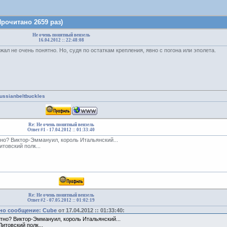
рочитано 2659 раз)
Не очень понятный вензель
16.04.2012 :: 22:48:08
ал не очень понятно. Но, судя по остаткам крепления, явно с погона или эполета.
russianbeltbuckles
Re: Не очень понятный вензель
Ответ #1 -
17.04.2012 :: 01:33:40
тно? Виктор-Эммануил, король Итальянский...
итовский полк...
Re: Не очень понятный вензель
Ответ #2 -
07.05.2012 :: 01:02:19
но сообщение: Cube
от 17.04.2012 :: 01:33:40:
тно? Виктор-Эммануил, король Итальянский...
Литовский полк...