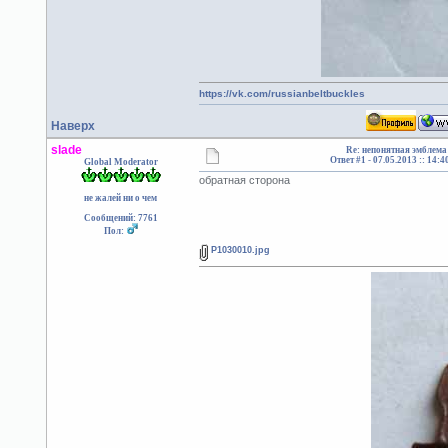
https://vk.com/russianbeltbuckles
Наверх
slade
Re: непонятная эмблема
Ответ #1 -
07.05.2013 :: 14:4
Global Moderator
обратная сторона
не жалей ни о чем
Сообщений: 7761
Пол:
P1030010.jpg