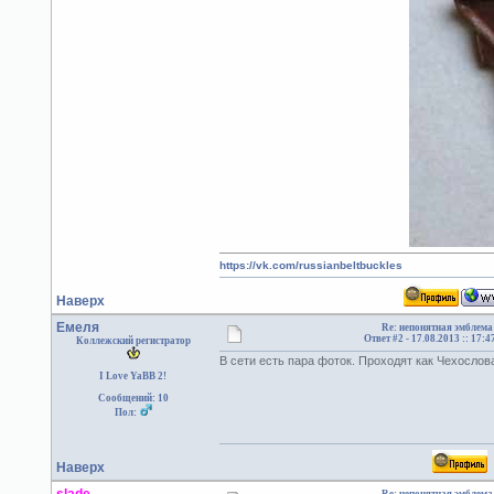
https://vk.com/russianbeltbuckles
Наверх
Емеля
Re: непонятная эмблема
Ответ #2 -
17.08.2013 :: 17:4
Коллежский регистратор
В сети есть пара фоток. Проходят как Чехослов
I Love YaBB 2!
Сообщений: 10
Пол:
Наверх