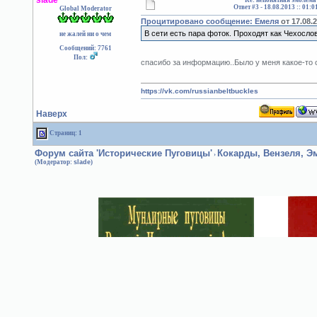
slade
Re: непонятная эмблема
Ответ #3 -
18.08.2013 :: 01:0
Global Moderator
Процитировано сообщение: Емеля
от 17.08.2
В сети есть пара фоток. Проходят как Чехосло
не жалей ни о чем
Сообщений: 7761
Пол:
спасибо за информацию..Было у меня какое-то 
https://vk.com/russianbeltbuckles
Наверх
Страниц: 1
Форум сайта 'Исторические Пуговицы'
Кокарды, Вензеля, 
›
(Модератор:
slade
)