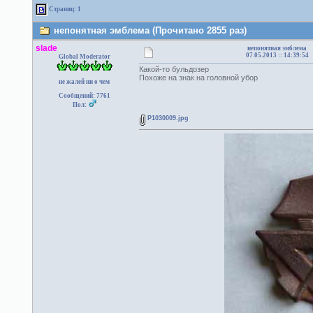
Страниц: 1
непонятная эмблема (Прочитано 2855 раз)
slade
непонятная эмблема
07.05.2013 :: 14:39:54
Global Moderator
Какой-то бульдозер
Похоже на знак на головной убор
не жалей ни о чем
Сообщений: 7761
Пол:
P1030009.jpg