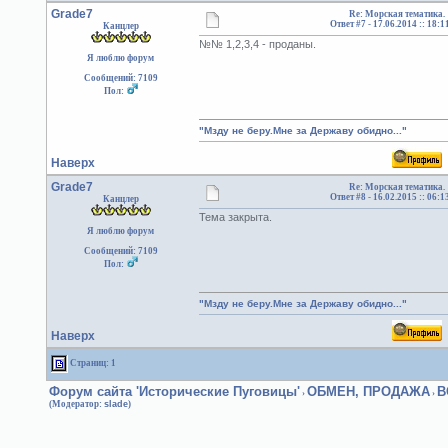
Grade7
Re: Морская тематика.
Ответ #7 -
17.06.2014 :: 18:1
Канцлер
№№ 1,2,3,4 - проданы.
Я люблю форум
Сообщений: 7109
Пол:
"Мзду не беру.Мне за Державу обидно..."
Наверх
Grade7
Re: Морская тематика.
Ответ #8 -
16.02.2015 :: 06:1
Канцлер
Тема закрыта.
Я люблю форум
Сообщений: 7109
Пол:
"Мзду не беру.Мне за Державу обидно..."
Наверх
Страниц: 1
Форум сайта 'Исторические Пуговицы'
ОБМЕН, ПРОДАЖА
В
›
›
(Модератор:
slade
)