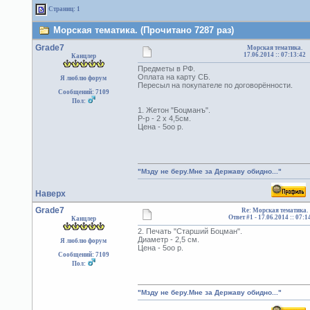
Страниц: 1
Морская тематика. (Прочитано 7287 раз)
Grade7
Морская тематика.
17.06.2014 :: 07:13:42
Канцлер
Предметы в РФ.
Оплата на карту СБ.
Я люблю форум
Пересыл на покупателе по договорённости.
Сообщений: 7109
Пол:
1. Жетон "Боцманъ".
Р-р - 2 х 4,5см.
Цена - 5оо р.
"Мзду не беру.Мне за Державу обидно..."
Наверх
Grade7
Re: Морская тематика.
Ответ #1 -
17.06.2014 :: 07:1
Канцлер
2. Печать "Старший Боцман".
Диаметр - 2,5 см.
Я люблю форум
Цена - 5оо р.
Сообщений: 7109
Пол:
"Мзду не беру.Мне за Державу обидно..."