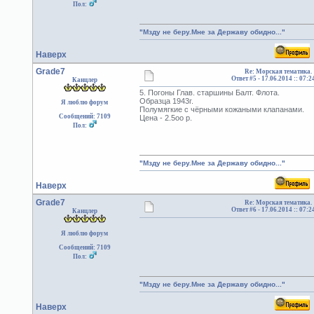
Пол:
"Мзду не беру.Мне за Державу обидно..."
Наверх
Grade7
Re: Морская тематика.
Ответ #5 -
17.06.2014 :: 07:2
Канцлер
5. Погоны Глав. старшины Балт. Флота.
Образца 1943г.
Я люблю форум
Полумягкие с чёрными кожаными клапанами.
Сообщений: 7109
Цена - 2.5оо р.
Пол:
"Мзду не беру.Мне за Державу обидно..."
Наверх
Grade7
Re: Морская тематика.
Ответ #6 -
17.06.2014 :: 07:2
Канцлер
Я люблю форум
Сообщений: 7109
Пол:
"Мзду не беру.Мне за Державу обидно..."
Наверх