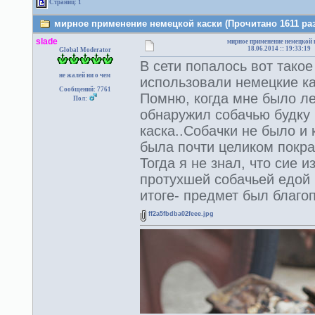
Страниц: 1
мирное применение немецкой каски (Прочитано 1611 раз
slade
мирное применение немецкой 
18.06.2014 :: 19:33:19
Global Moderator
В сети попалось вот такое
не жалей ни о чем
использовали немецкие ка
Сообщений: 7761
Помню, когда мне было лет
Пол:
обнаружил собачью будку 
каска..Собачки не было и 
была почти целиком покра
Тогда я не знал, что сие 
протухшей собачьей едой 
итоге- предмет был благо
ff2a5fbdba02feee.jpg