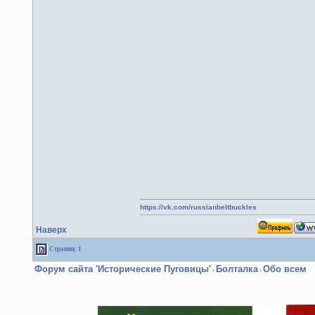
https://vk.com/russianbeltbuckles
Наверх
Страниц: 1
Форум сайта 'Исторические Пуговицы'
Болталка
Обо всем
›
›