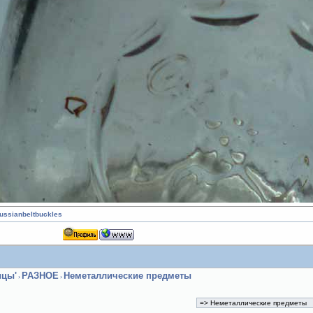
russianbeltbuckles
ицы'
РАЗНОЕ
Неметаллические предметы
›
›