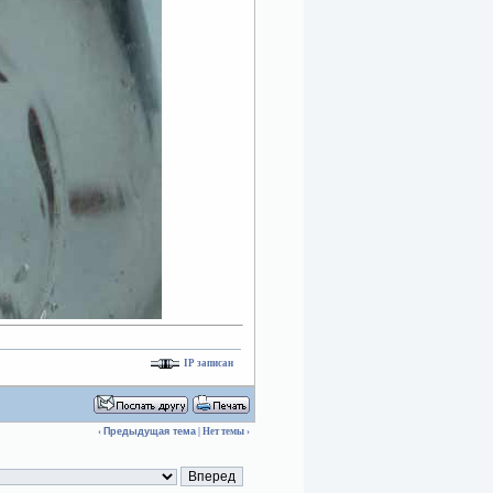
IP записан
‹
Предыдущая тема
| Нет темы ›