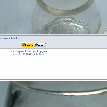
russianbeltbuckles
Re: интересный стеклянный предмет
Ответ #1 -
18.11.2014 :: 03:13:45