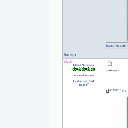
https://vk.com/
Наверх
slade
Global Moderator
эмблема
не жалей ни о чем
Сообщений: 7761
Пол:
P1050310.jpg