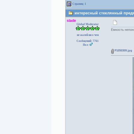
Страниц: 1
интересный стеклянный предме
slade
Global Moderator
Емкость непон
не жалей ни о чем
Сообщений: 7761
Пол:
P1050309.jpg