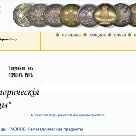
е
ПУГОВИЦЫ
АУКЦИОН
БЛЯХИ
Л
ыберите
Вход
.
К сожалению, форум работает только в режиме просмотра.
ицы'
РАЗНОЕ
Неметаллические предметы
›
›