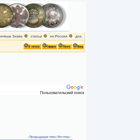
ичные Знаки
статьи
не Россия
док.
Пользовательский поиск
‹
Предыдущая тема
| Нет темы ›