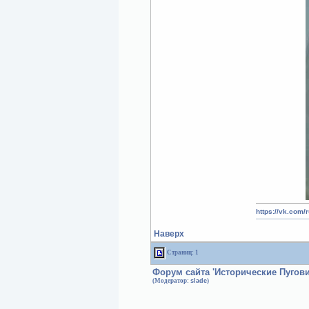
https://vk.com/
Наверх
Страниц: 1
Форум сайта 'Исторические Пугов
(Модератор:
slade
)