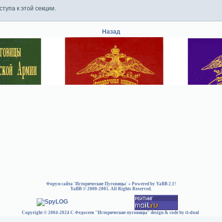
тупа к этой секции.
Назад
Форум сайта 'Исторические Пуговицы'
» Powered by
YaBB 2.1
!
YaBB
© 2000-2005. All Rights Reserved.
Copyright © 2004-2024 С.Федосеев "Исторические пуговицы" design & code by
it-deal