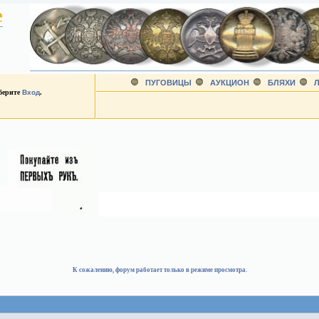
е
ПУГОВИЦЫ
АУКЦИОН
БЛЯХИ
Л
ыберите
Вход
.
К сожалению, форум работает только в режиме просмотра.