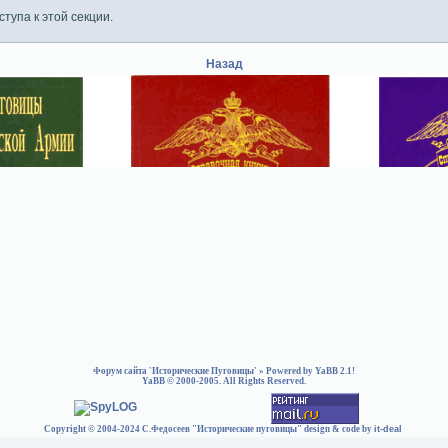
тупа к этой секции.
Назад
Форум сайта 'Исторические Пуговицы'
» Powered by
YaBB 2.1
!
YaBB
© 2000-2005. All Rights Reserved.
Copyright © 2004-2024 С.Федосеев "Исторические пуговицы" design & code by
it-deal