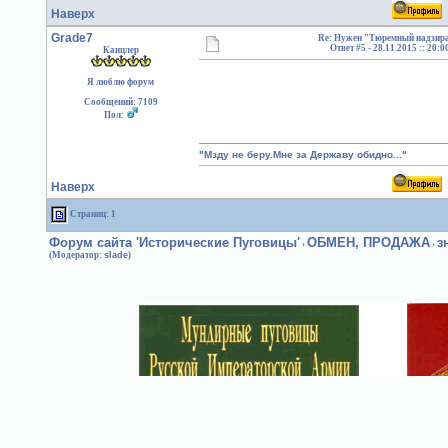
Наверх
Grade7
Re: Нужен "Тюремный надзира
Ответ #5 -
28.11.2015 :: 20:0
Канцлер
Я люблю форум
Сообщений: 7109
Пол:
"Мзду не беру.Мне за Державу обидно..."
Наверх
Страниц: 1
Форум сайта 'Исторические Пуговицы'
ОБМЕН, ПРОДАЖА
з
›
›
(Модератор:
slade
)