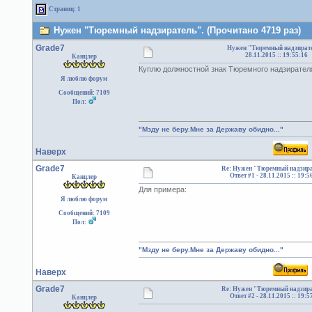
Страниц: 1
Нужен "Тюремный надзиратель". (Прочитано 4719 раз)
Grade7
Нужен "Тюремный надзирате
28.11.2015 :: 19:55:16
Канцлер
Куплю должностной знак Тюремного надзирателя
Я люблю форум
Сообщений: 7109
Пол:
"Мзду не беру.Мне за Державу обидно..."
Наверх
Grade7
Re: Нужен "Тюремный надзира
Ответ #1 -
28.11.2015 :: 19:5
Канцлер
Для примера:
Я люблю форум
Сообщений: 7109
Пол:
"Мзду не беру.Мне за Державу обидно..."
Наверх
Grade7
Re: Нужен "Тюремный надзира
Ответ #2 -
28.11.2015 :: 19:5
Канцлер