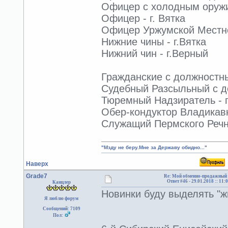
Офицер с холодным оруж
Офицер - г. Вятка
Офицер Уржумской Местной
Нижние чины - г.Вятка
Нижний чин - г.Верный
Гражданские с должностным
Судебный Разсыльный с до
Тюремный Надзиратель - г
Обер-кондуктор Владикавк
Служащий Пермского Речно
"Мзду не беру.Мне за Державу обидно..."
Наверх
Grade7
Re: Мой обменно-продажный 
Ответ #46 -
29.01.2018 :: 11:
Канцлер
Новинки буду выделять "ж
Я люблю форум
Сообщений: 7109
Пол: