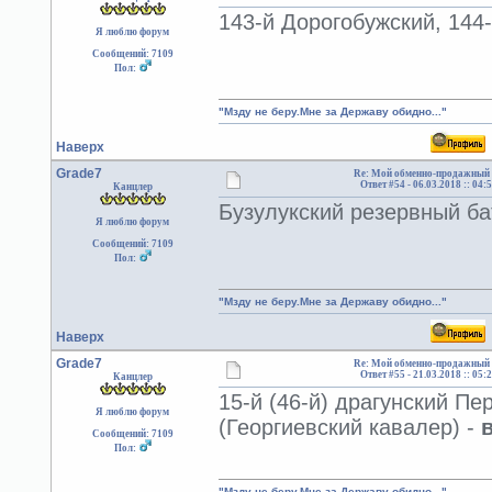
143-й Дорогобужский, 144-
Я люблю форум
Сообщений: 7109
Пол:
"Мзду не беру.Мне за Державу обидно..."
Наверх
Grade7
Re: Мой обменно-продажный 
Ответ #54 -
06.03.2018 :: 04:
Канцлер
Бузулукский резервный бат
Я люблю форум
Сообщений: 7109
Пол:
"Мзду не беру.Мне за Державу обидно..."
Наверх
Grade7
Re: Мой обменно-продажный 
Ответ #55 -
21.03.2018 :: 05:
Канцлер
15-й (46-й) драгунский П
Я люблю форум
(Георгиевский кавалер) -
Сообщений: 7109
Пол:
"Мзду не беру.Мне за Державу обидно..."