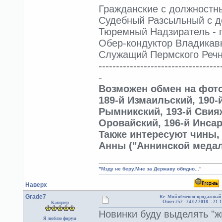
Гражданские с должностным
Судебный Разсыльный с до
Тюремный Надзиратель - г
Обер-кондуктор Владикавк
Служащий Пермского Речно
-----------------------------------
-
Возможен обмен на фото
189-й Измаильский, 190-
Рымникский, 193-й Свияж
Оровайский, 196-й Инсар
Также интересуют чины,
Анны ("Аннинской медал
"Мзду не беру.Мне за Державу обидно..."
Наверх
Grade7
Re: Мой обменно-продажный 
Ответ #52 -
24.02.2018 :: 21:
Канцлер
Новинки буду выделять "ж
Я люблю форум