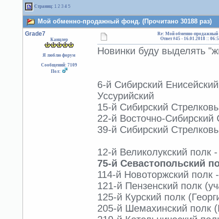
Страниц:
1
2
3
4
5
Мой обменно-продажный фонд. (Прочитано 30188 раз)
Grade7
Re: Мой обменно-продажный 
Ответ #45 -
16.01.2018 :: 06:
Канцлер
Новинки буду выделять "ж
Я люблю форум
Сообщений: 7109
Пол:
6-й Сибирский Енисейский
Уссурийский
15-й Сибирский Стрелковый
22-й Восточно-Сибирский 
39-й Сибирский Стрелковы
12-й Великолукский полк -
75-й Севастопольский по
114-й Новоторжский полк -
121-й Пензенский полк (уч
125-й Курский полк (Георг
205-й Шемахинский полк (Г