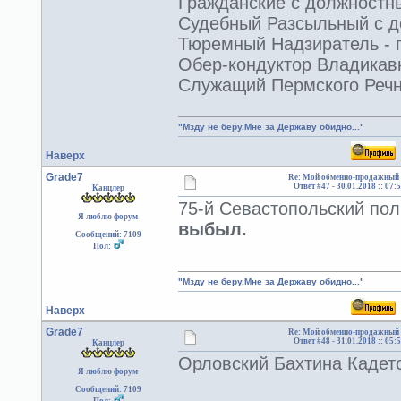
Гражданские с должностным
Судебный Разсыльный с до
Тюремный Надзиратель - г
Обер-кондуктор Владикавк
Служащий Пермского Речно
"Мзду не беру.Мне за Державу обидно..."
Наверх
Grade7
Re: Мой обменно-продажный 
Ответ #47 -
30.01.2018 :: 07:
Канцлер
75-й Севастопольский полк
Я люблю форум
выбыл.
Сообщений: 7109
Пол:
"Мзду не беру.Мне за Державу обидно..."
Наверх
Grade7
Re: Мой обменно-продажный 
Ответ #48 -
31.01.2018 :: 05:
Канцлер
Орловский Бахтина Кадетс
Я люблю форум
Сообщений: 7109