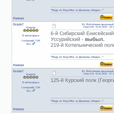
Пол:
"Мзду не беру.Мне за Державу обидно..."
Наверх
Grade7
Re: Мой обменно-продажный 
Ответ #49 -
01.02.2018 :: 20:
Канцлер
6-й Сибирский Енисейский
Я люблю форум
Уссурийский -
выбыл.
Сообщений: 7109
219-й Котельнический пол
Пол:
"Мзду не беру.Мне за Державу обидно..."
Наверх
Grade7
Re: Мой обменно-продажный 
Ответ #50 -
02.02.2018 :: 07:
Канцлер
125-й Курский полк (Георг
Я люблю форум
Сообщений: 7109
Пол:
"Мзду не беру.Мне за Державу обидно..."
Наверх