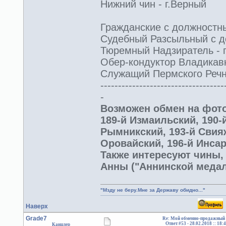
Нижний чин - г.Верный
Гражданские с должностным
Судебный Разсыльный с до
Тюремный Надзиратель - г
Обер-кондуктор Владикавк
Служащий Пермского Речно
-----------------------------------
-
Возможен обмен на фото
189-й Измаильский, 190-
Рымникский, 193-й Свияж
Оровайский, 196-й Инсар
Также интересуют чины,
Анны ("Аннинской медал
"Мзду не беру.Мне за Державу обидно..."
Наверх
Grade7
Re: Мой обменно-продажный 
Ответ #53 -
28.02.2018 :: 18:
Канцлер