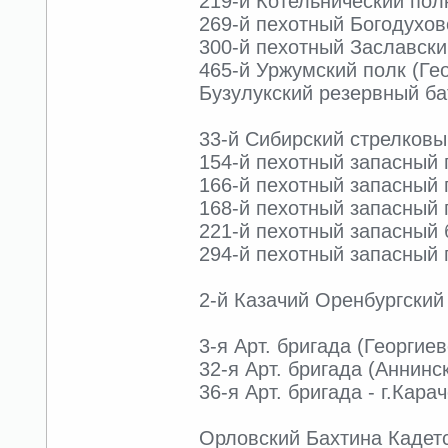
219-й Котельнический пол
269-й пехотный Богодуховс
300-й пехотный Заславски
465-й Уржумский полк (Гео
Бузулукский резервный бат
33-й Сибирский стрелковы
154-й пехотный запасный по
166-й пехотный запасный п
168-й пехотный запасный п
221-й пехотный запасный б
294-й пехотный запасный п
2-й Казачий Оренбургский 
3-я Арт. бригада (Георгие
32-я Арт. бригада (Аннинск
36-я Арт. бригада - г.Кара
Орловский Бахтина Кадетс