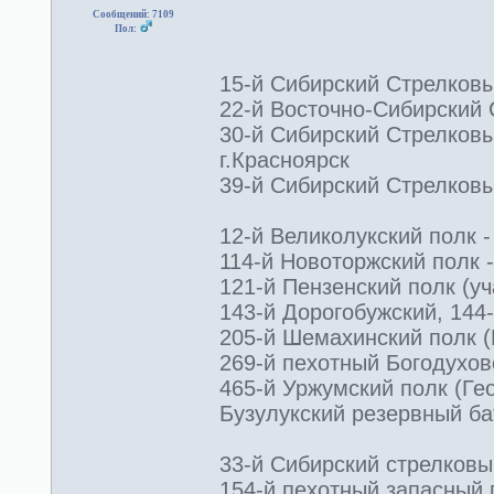
Сообщений: 7109
Пол:
15-й Сибирский Стрелковый
22-й Восточно-Сибирский 
30-й Сибирский Стрелковы
г.Красноярск
39-й Сибирский Стрелковы
12-й Великолукский полк -
114-й Новоторжский полк -
121-й Пензенский полк (уч
143-й Дорогобужский, 144-
205-й Шемахинский полк (Г
269-й пехотный Богодуховс
465-й Уржумский полк (Гео
Бузулукский резервный бат
33-й Сибирский стрелковы
154-й пехотный запасный по