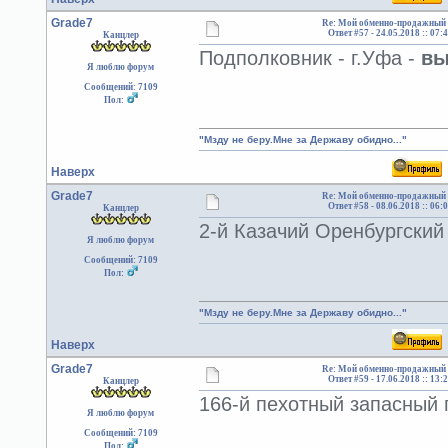
Grade7
Re: Мой обменно-продажный 
Ответ #57 -
24.05.2018 :: 07:
Канцлер
Подполковник - г.Уфа -
вы
Я люблю форум
Сообщений: 7109
Пол:
"Мзду не беру.Мне за Державу обидно..."
Наверх
Grade7
Re: Мой обменно-продажный 
Ответ #58 -
08.06.2018 :: 06:
Канцлер
2-й Казачий Оренбургский 
Я люблю форум
Сообщений: 7109
Пол:
"Мзду не беру.Мне за Державу обидно..."
Наверх
Grade7
Re: Мой обменно-продажный 
Ответ #59 -
17.06.2018 :: 13:
Канцлер
166-й пехотный запасный п
Я люблю форум
Сообщений: 7109
Пол: