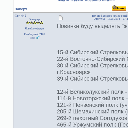
Наверх
Grade7
Re: Мой обменно-продажный 
Ответ #56 -
17.05.2018 :: 07:
Канцлер
Новинки буду выделять "ж
Я люблю форум
Сообщений: 7109
Пол:
15-й Сибирский Стрелковый
22-й Восточно-Сибирский 
30-й Сибирский Стрелковы
г.Красноярск
39-й Сибирский Стрелковы
12-й Великолукский полк -
114-й Новоторжский полк -
121-й Пензенский полк (уч
205-й Шемахинский полк (Г
269-й пехотный Богодуховс
465-й Уржумский полк (Гео