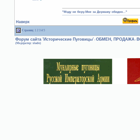
"Мзду не беру.Мне за Державу обидно..."
Наверх
Страниц:
1
2
3
4
5
Форум сайта 'Исторические Пуговицы'
ОБМЕН, ПРОДАЖА
В
›
›
(Модератор:
slade
)