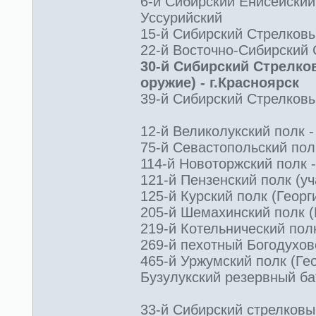
6-й Сибирский Енисейский
Уссурийский
15-й Сибирский Стрелковый
22-й Восточно-Сибирский 
30-й Сибирский Стрелко
оружие) - г.Красноярск
39-й Сибирский Стрелковы
12-й Великолукский полк -
75-й Севастопольский пол
114-й Новоторжский полк -
121-й Пензенский полк (уч
125-й Курский полк (Георг
205-й Шемахинский полк (Г
219-й Котельнический пол
269-й пехотный Богодуховс
465-й Уржумский полк (Гео
Бузулукский резервный бат
33-й Сибирский стрелковы