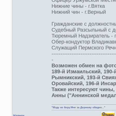
Офицер Уржумской Местной
Нижние чины - г.Вятка
Нижний чин - г.Верный
Гражданские с должностным
Судебный Разсыльный с до
Тюремный Надзиратель - г
Обер-кондуктор Владикавк
Служащий Пермского Речно
-----------------------------------
-
Возможен обмен на фото
189-й Измаильский, 190-
Рымникский, 193-й Свияж
Оровайский, 196-й Инсар
Также интересуют чины,
Анны ("Аннинской медал
"Мзду не беру.Мне за Державу обидно..."
Наверх