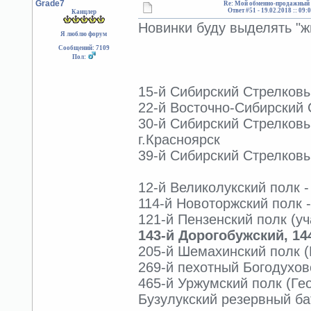
Grade7
Re: Мой обменно-продажный 
Ответ #51 -
19.02.2018 :: 09:
Канцлер
Новинки буду выделять "ж
Я люблю форум
Сообщений: 7109
Пол:
15-й Сибирский Стрелковый
22-й Восточно-Сибирский 
30-й Сибирский Стрелковы
г.Красноярск
39-й Сибирский Стрелковы
12-й Великолукский полк -
114-й Новоторжский полк -
121-й Пензенский полк (уч
143-й Дорогобужский, 14
205-й Шемахинский полк (Г
269-й пехотный Богодуховс
465-й Уржумский полк (Гео
Бузулукский резервный бат