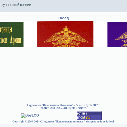
тупа к этой секции.
Назад
Форум сайта 'Исторические Пуговицы'
» Powered by
YaBB 2.1
!
YaBB
© 2000-2005. All Rights Reserved.
Copyright © 2004-2024 С.Федосеев "Исторические пуговицы" design & code by
it-deal