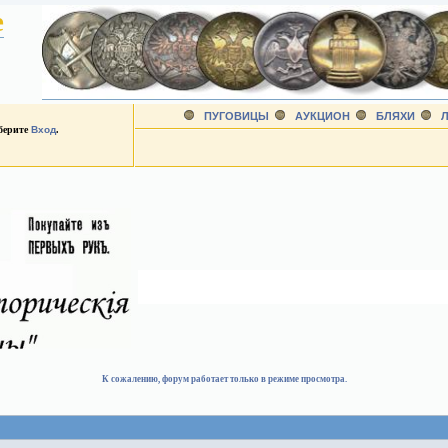
е
ПУГОВИЦЫ
АУКЦИОН
БЛЯХИ
Л
ыберите
Вход
.
К сожалению, форум работает только в режиме просмотра.