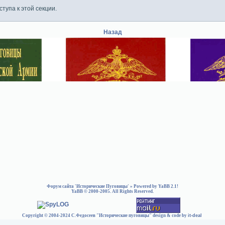
тупа к этой секции.
Назад
Форум сайта 'Исторические Пуговицы'
» Powered by
YaBB 2.1
!
YaBB
© 2000-2005. All Rights Reserved.
Copyright © 2004-2024 С.Федосеев "Исторические пуговицы" design & code by
it-deal