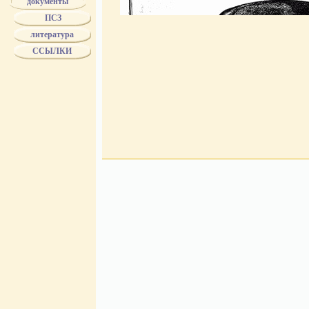
документы
Образцы атрибутов формы преподавателей и чиновн
Александровского лицея. 1911
ПСЗ
Обмундирование Тюремного ведомства 1885 года
рис. 1
рис. 2
рис. 3
рис. 4
литература
Рисунки металлического прибора на барашковые 
гражданских ведомств, имеющих мундир военного покр
ССЫЛКИ
рис. 1
рис. 2
рис. 3
Обмундирование Судебного ведомства 1895 года
рис. 1
рис. 2
рис. 3
рис. 4
Обмундирование Удельного ведомства 1895 года
рис. 1
рис. 2
Рисунки форменной одежды гражданских чинов ве
Министерства Внутренних Дел - 1903 год
рис. 1
рис. 2
рис. 3
рис. 4
рис. 5