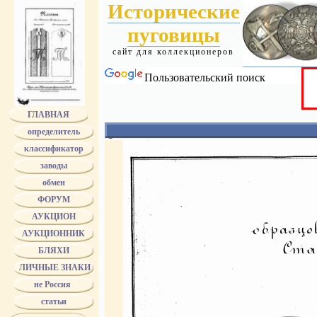
Исторические
пуговицы
сайт для коллекционеров
Пользовательский поиск
ГЛАВНАЯ
определитель
Рисунки пуговиц и блях Гвардии 1857
классификатор
Рисунок пуговиц, блях и эмблем морских учебных зав
Рисунок пуговиц кадетских корпусов. 1902
заводы
Рисунок пуговиц и блях для гренадерских войск. 1907
Рисунок блях для всех войск кроме гренадерских и ко
обмен
1907
Рисунок шифровок и пуговиц авиационных частей. 1
ФОРУМ
Геральдические короны (по П.ф. Винклеру)
О Высочайшем указе от 01.01.1831 года
АУКЦИОН
Форма пуговиц для мундиров и мундирных фраков д
АУКЦИОННИК
губерниях чиновников (приложение к указу №251)
Знаки различия Министерства Финансов (1904)
БЛЯХИ
Образцы атрибутов формы Министерства Путей Сооб
Образцы атрибутов формы Министерства земледелия 
ЛИЧНЫЕ ЗНАКИ
имуществ. 1904
Рисунки форменной одежды ведомства Министерст
не Россия
просвещения 1897 года
рис. 1
рис. 2
статьи
Образцы атрибутов формы ведомства народного прос