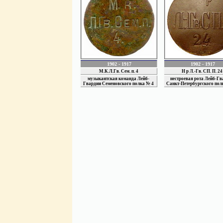
1902 - 1917
1902 - 1917
М.К.Л.Гв. Сем. п. 4
Н р Л.-Гв. СП. П. 24
музыкантская команда Лейб-
нестроевая рота Лейб-Гв
Гвардии Семеновского полка № 4
Санкт-Петербургского пол