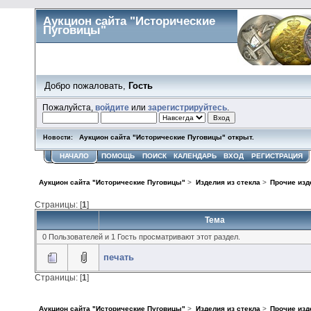
Аукцион сайта "Исторические
Пуговицы"
Добро пожаловать,
Гость
Пожалуйста,
войдите
или
зарегистрируйтесь
.
Аукцион сайта "Исторические Пуговицы" открыт.
Новости:
НАЧАЛО
ПОМОЩЬ
ПОИСК
КАЛЕНДАРЬ
ВХОД
РЕГИСТРАЦИЯ
Аукцион сайта "Исторические Пуговицы"
>
Изделия из стекла
>
Прочие изд
Страницы: [
1
]
Тема
0 Пользователей и 1 Гость просматривают этот раздел.
печать
Страницы: [
1
]
Аукцион сайта "Исторические Пуговицы"
>
Изделия из стекла
>
Прочие изд