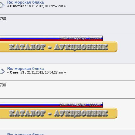
Re: морская бляха
«
Ответ #2 :
18.11.2012, 01:09:57 am »
750
Re: морская бляха
«
Ответ #3 :
21.11.2012, 10:54:27 am »
700
Re: морская бляха