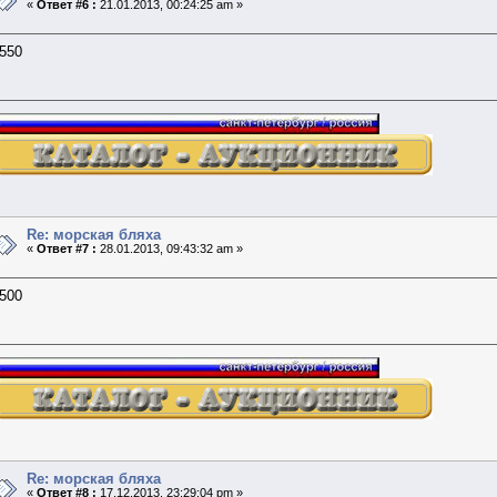
«
Ответ #6 :
21.01.2013, 00:24:25 am »
550
Re: морская бляха
«
Ответ #7 :
28.01.2013, 09:43:32 am »
500
Re: морская бляха
«
Ответ #8 :
17.12.2013, 23:29:04 pm »