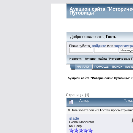
Аукцион сайта "Историче
Пуговицы"
Добро пожаловать,
Гость
Пожалуйста,
войдите
или
зарегистр
Аукцион сайта "Исторические 
Новости:
НАЧАЛО
ПОМОЩЬ
ПОИСК
КАЛ
Аукцион сайта "Исторические Пуговицы"
Страницы: [
1
]
Автор
Тема
0 Пользователей и 2 Гостей просматриваю
slade
Global Moderator
Канцлер