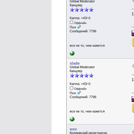
Global Moderator
Канцлер
1
Karma: +43/-0
Оффлайн
Пол:
Сообщений: 7796
все не то, чем кажется
slade
Global Moderator
Канцлер
1
Karma: +43/-0
Оффлайн
Пол:
Сообщений: 7796
все не то, чем кажется
wsv
Коллежский регистратор