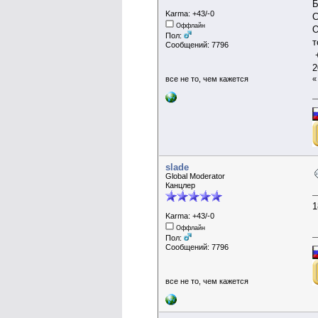
Б
Karma: +43/-0
С
Оффлайн
О
Пол:
т
Сообщений: 7796
+
2
все не то, чем кажется
slade
Global Moderator
Канцлер
1
Karma: +43/-0
Оффлайн
Пол:
Сообщений: 7796
все не то, чем кажется