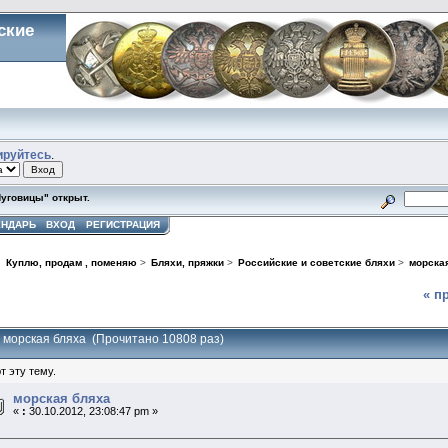
ские
ируйтесь
.
Пуговицы" открыт.
ЕНДАРЬ
ВХОД
РЕГИСТРАЦИЯ
>
Куплю, продам , поменяю
>
Бляхи, пряжки
>
Российские и советские бляхи
>
морска
« п
: морская бляха (Прочитано 10808 раз)
т эту тему.
морская бляха
«
:
30.10.2012, 23:08:47 pm »