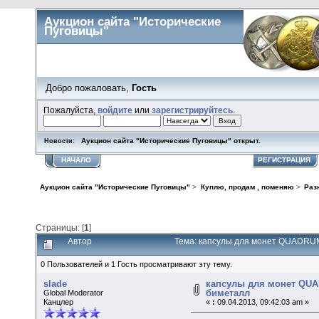
Аукцион сайта "Исторические
Пуговицы"
Добро пожаловать,
Гость
Пожалуйста,
войдите
или
зарегистрируйтесь
.
Аукцион сайта "Исторические Пуговицы" открыт.
Новости:
НАЧАЛО
ПОМОЩЬ
ПОИСК
КАЛЕНДАРЬ
ВХОД
РЕГИСТРАЦИЯ
Аукцион сайта "Исторические Пуговицы"
>
Куплю, продам , поменяю
>
Раз
Страницы: [
1
]
Автор
Тема: капсулы для монет QUADRUM
0 Пользователей и 1 Гость просматривают эту тему.
slade
капсулы для монет QUA
биметалл
Global Moderator
Канцлер
«
:
09.04.2013, 09:42:03 am »