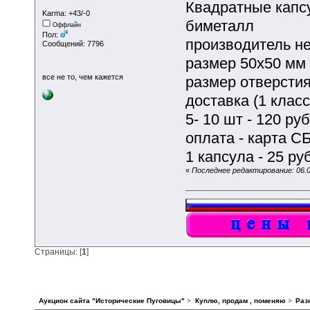
Квадратные капс
Karma: +43/-0
биметалл
Оффлайн
Пол:
производитель н
Сообщений: 7796
размер 50х50 мм
все не то, чем кажется
размер отверстия
доставка (1 класс
5- 10 шт - 120 руб
оплата - карта С
1 капсула - 25 ру
«
Последнее редактирование: 06.08
Страницы: [
1
]
Аукцион сайта "Исторические Пуговицы"
>
Куплю, продам , поменяю
>
Раз