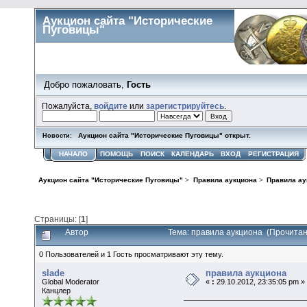
Аукцион сайта "Исторические
Пуговицы"
Добро пожаловать,
Гость
Пожалуйста,
войдите
или
зарегистрируйтесь
.
Аукцион сайта "Исторические Пуговицы" открыт.
Новости:
НАЧАЛО
ПОМОЩЬ
ПОИСК
КАЛЕНДАРЬ
ВХОД
РЕГИСТРАЦИЯ
Аукцион сайта "Исторические Пуговицы"
>
Правила аукциона
>
Правила ау
Страницы: [
1
]
Автор
Тема: правила аукциона (Прочитан
0 Пользователей и 1 Гость просматривают эту тему.
slade
правила аукциона
Global Moderator
«
:
29.10.2012, 23:35:05 pm »
Канцлер