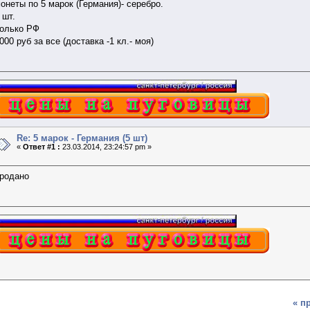
онеты по 5 марок (Германия)- серебро.
 шт.
олько РФ
000 руб за все (доставка -1 кл.- моя)
Re: 5 марок - Германия (5 шт)
«
Ответ #1 :
23.03.2014, 23:24:57 pm »
родано
« п