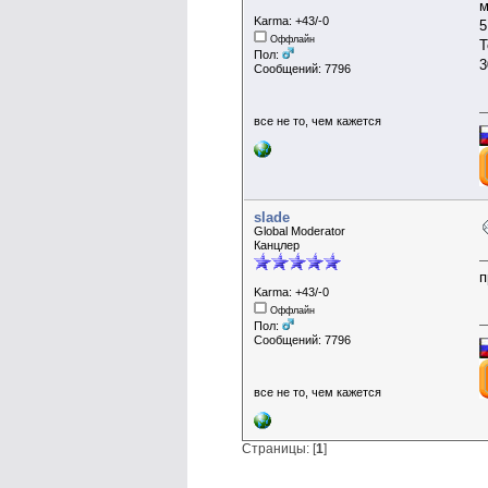
м
Karma: +43/-0
5
Оффлайн
Т
Пол:
3
Сообщений: 7796
все не то, чем кажется
slade
Global Moderator
Канцлер
п
Karma: +43/-0
Оффлайн
Пол:
Сообщений: 7796
все не то, чем кажется
Страницы: [
1
]