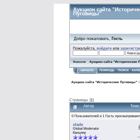
Аукцион сайта "Историче
Пуговицы"
Добро пожаловать,
Гость
Пожалуйста,
войдите
или
зарегистр
Аукцион сайта "Исторические 
Новости:
НАЧАЛО
ПОМОЩЬ
ПОИСК
КАЛ
Аукцион сайта "Исторические Пуговицы"
Страницы: [
1
]
Автор
Тема:
0 Пользователей и 1 Гость просматривают
slade
Global Moderator
Канцлер