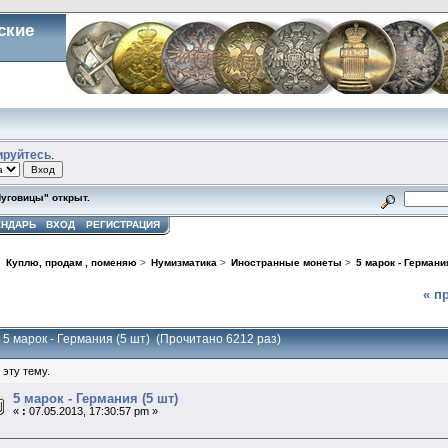
ские
ируйтесь
.
Пуговицы" открыт.
ЕНДАРЬ
ВХОД
РЕГИСТРАЦИЯ
>
Куплю, продам , поменяю
>
Нумизматика
>
Иностранные монеты
>
5 марок - Германия
« п
 5 марок - Германия (5 шт) (Прочитано 6212 раз)
 эту тему.
5 марок - Германия (5 шт)
«
:
07.05.2013, 17:30:57 pm »