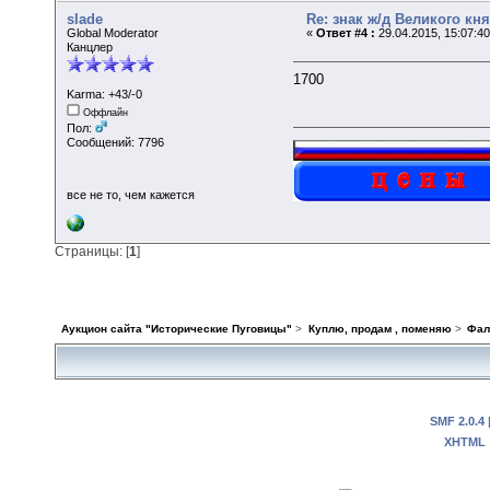
slade
Re: знак ж/д Великого к
Global Moderator
«
Ответ #4 :
29.04.2015, 15:07:4
Канцлер
1700
Karma: +43/-0
Оффлайн
Пол:
Сообщений: 7796
все не то, чем кажется
Страницы: [
1
]
Аукцион сайта "Исторические Пуговицы"
>
Куплю, продам , поменяю
>
Фал
SMF 2.0.4
XHTML