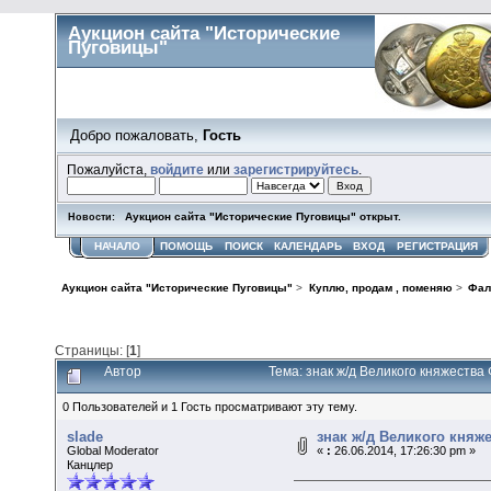
Аукцион сайта "Исторические
Пуговицы"
Добро пожаловать,
Гость
Пожалуйста,
войдите
или
зарегистрируйтесь
.
Аукцион сайта "Исторические Пуговицы" открыт.
Новости:
НАЧАЛО
ПОМОЩЬ
ПОИСК
КАЛЕНДАРЬ
ВХОД
РЕГИСТРАЦИЯ
Аукцион сайта "Исторические Пуговицы"
>
Куплю, продам , поменяю
>
Фал
Страницы: [
1
]
Автор
Тема: знак ж/д Великого княжества
0 Пользователей и 1 Гость просматривают эту тему.
slade
знак ж/д Великого княж
Global Moderator
«
:
26.06.2014, 17:26:30 pm »
Канцлер