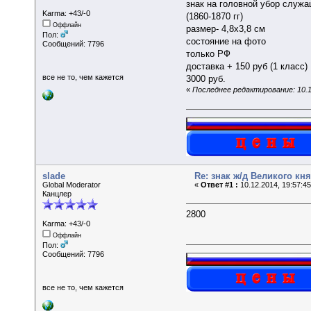
знак на головной убор служ
Karma: +43/-0
(1860-1870 гг)
Оффлайн
размер- 4,8х3,8 см
Пол:
состояние на фото
Сообщений: 7796
только РФ
доставка + 150 руб (1 класс)
все не то, чем кажется
3000 руб.
«
Последнее редактирование: 10.12
slade
Re: знак ж/д Великого к
Global Moderator
«
Ответ #1 :
10.12.2014, 19:57:4
Канцлер
2800
Karma: +43/-0
Оффлайн
Пол:
Сообщений: 7796
все не то, чем кажется