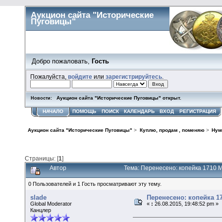
Аукцион сайта "Исторические
Пуговицы"
Добро пожаловать,
Гость
Пожалуйста,
войдите
или
зарегистрируйтесь
.
Аукцион сайта "Исторические Пуговицы" открыт.
Новости:
НАЧАЛО
ПОМОЩЬ
ПОИСК
КАЛЕНДАРЬ
ВХОД
РЕГИСТРАЦИЯ
Аукцион сайта "Исторические Пуговицы"
>
Куплю, продам , поменяю
>
Нум
Страницы: [
1
]
Автор
Тема: Перенесено: копейка 1710 М
0 Пользователей и 1 Гость просматривают эту тему.
slade
Перенесено: копейка 17
Global Moderator
«
:
26.08.2015, 19:48:52 pm »
Канцлер