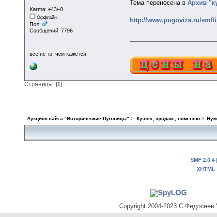
Тема перенесена в
Архив "к
Karma: +43/-0
Оффлайн
http://www.pugoviza.ru/smf/
Пол:
Сообщений: 7796
все не то, чем кажется
Страницы: [
1
]
Аукцион сайта "Исторические Пуговицы"
>
Куплю, продам , поменяю
>
Нум
SMF 2.0.4
XHTML
Copyright 2004-2023 С.Федосеев "