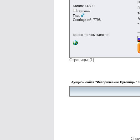
р
Karma: +43/-0
п
Оффлайн
т
Пол:
М
Сообщений: 7796
все не то, чем кажется
Страницы: [
1
]
Аукцион сайта "Исторические Пуговицы"
Copy