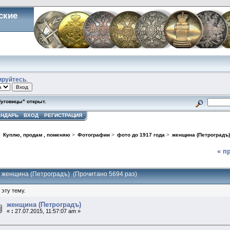
ские
ируйтесь
.
Пуговицы" открыт.
ЕНДАРЬ
ВХОД
РЕГИСТРАЦИЯ
>
Куплю, продам , поменяю
>
Фотографии
>
фото до 1917 года
>
женщина (Петроградъ
« п
: женщина (Петроградъ) (Прочитано 5694 раз)
 эту тему.
женщина (Петроградъ)
«
:
27.07.2015, 11:57:07 am »