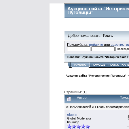
Аукцион сайта "Историче
Пуговицы"
Добро пожаловать,
Гость
Пожалуйста,
войдите
или
зарегистр
Аукцион сайта "Исторические 
Новости:
НАЧАЛО
ПОМОЩЬ
ПОИСК
КАЛ
Аукцион сайта "Исторические Пуговицы"
Страницы: [
1
]
Автор
Тема
0 Пользователей и 1 Гость просматривают
slade
Global Moderator
Канцлер