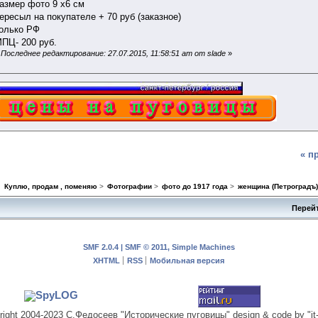
азмер фото 9 х6 см
ересыл на покупателе + 70 руб (заказное)
олько РФ
ПЦ- 200 руб.
«
Последнее редактирование: 27.07.2015, 11:58:51 am от slade
»
« п
>
Куплю, продам , поменяю
>
Фотографии
>
фото до 1917 года
>
женщина (Петроградъ
Перейт
SMF 2.0.4
|
SMF © 2011
,
Simple Machines
XHTML
RSS
Мобильная версия
right 2004-2023 С.Федосеев "Исторические пуговицы" design & code by "it-