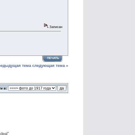
Записан
ПЕЧАТЬ
редыдущая тема
следующая тема »
)
и в:
deal"