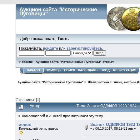
Аукцион сайта "Исторические
Пуговицы"
Добро пожаловать,
Гость
Пожалуйста,
войдите
или
зарегистрируйтесь
.
Аукцион сайта "Исторические Пуговицы" открыт.
Новости:
НАЧАЛО
ПОМОЩЬ
ПОИСК
КАЛЕНДАРЬ
ВХОД
РЕГИСТРАЦИЯ
Аукцион сайта "Исторические Пуговицы"
>
Фалеристика
>
знаки, жетоны (
Страницы: [
1
]
Автор
Тема: Значок ОДВФЮВ 1923 1924 го
0 Пользователей и 2 Гостей просматривают эту тему.
ходок
Значок ОДВФЮВ 1923 19
Коллежский регистратор
«
:
06.10.2017, 08:19:51 am »