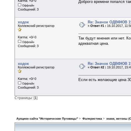
Karma: +0/-0
Доброго времени попался так
Оффлайн
Сообщений: 3
ходок
Re: Значок ОДВФЮВ 19
Коллежский регистратор
«
Ответ #1 :
16.10.2017, 11:5
Karma: +0/-0
Так будут мнения или нет. К
Оффлайн
адекватная цена.
Сообщений: 3
ходок
Re: Значок ОДВФЮВ 19
Коллежский регистратор
«
Ответ #2 :
19.10.2017, 15:4
Karma: +0/-0
Если есть желающие цена 30
Оффлайн
Сообщений: 3
Страницы: [
1
]
Аукцион сайта "Исторические Пуговицы"
>
Фалеристика
>
знаки, жетоны (