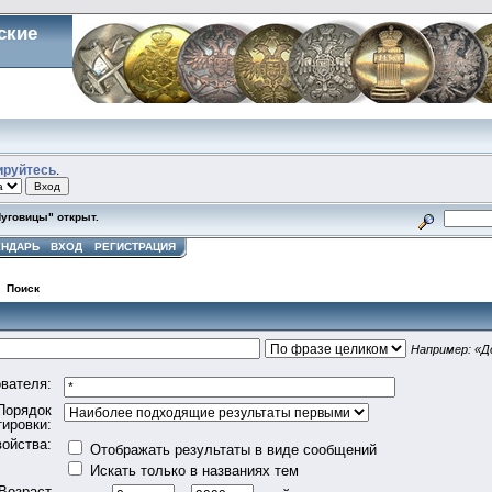
ские
ируйтесь
.
Пуговицы" открыт.
ЕНДАРЬ
ВХОД
РЕГИСТРАЦИЯ
>
Поиск
Например:
«Д
вателя:
Порядок
тировки:
ойства:
Отображать результаты в виде сообщений
Искать только в названиях тем
Возраст