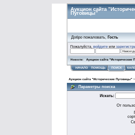
Аукцион сайта "Историче
Пуговицы"
Добро пожаловать,
Гость
Пожалуйста,
войдите
или
зарегистр
Аукцион сайта "Исторические 
Новости:
НАЧАЛО
ПОМОЩЬ
ПОИСК
КАЛ
Аукцион сайта "Исторические Пуговицы"
Параметры поиска
Искать:
От пользо
сор
Св