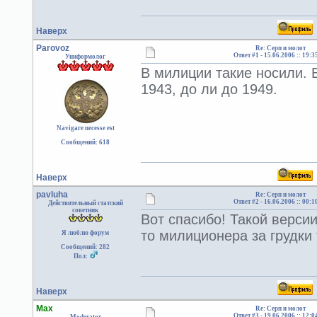
Наверх
Parovoz
Re: Серп и молот
Ответ #1 -
15.06.2006 :: 19:3
Униформолог
В милиции такие носили. В
1943, до ли до 1949.
Navigare necesse est
Сообщений: 618
Наверх
pavluha
Re: Серп и молот
Ответ #2 -
16.06.2006 :: 00:1
Действительный статский
советник
Вот спасибо! Такой версии
то милиционера за грудки
Я люблю форум
Сообщений: 282
Пол:
Наверх
Max
Re: Серп и молот
Ответ #3 -
19.06.2006 :: 12:0