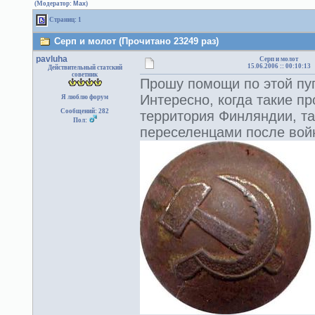
(Модератор:
Max
)
Страниц: 1
Серп и молот (Прочитано 23249 раз)
pavluha
Серп и молот
15.06.2006 :: 00:10:13
Действительный статский
советник
Прошу помощи по этой пуг
Интересно, когда такие п
Я люблю форум
Сообщений: 282
территория Финляндии, так
Пол:
переселенцами после во