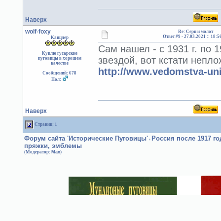
Наверх
wolf-foxy
Re: Серп и молот
Ответ #9 -
27.03.2021 :: 18:5
Канцлер
Сам нашел - с 1931 г. по 
Куплю гусарские
звездой, вот кстати непл
пуговицы в хорошем
качестве
http://www.vedomstva-uni
Сообщений: 678
Пол:
Наверх
Страниц: 1
Форум сайта 'Исторические Пуговицы'
Россия после 1917 г
›
пряжки, эмблемы
(Модератор:
Max
)