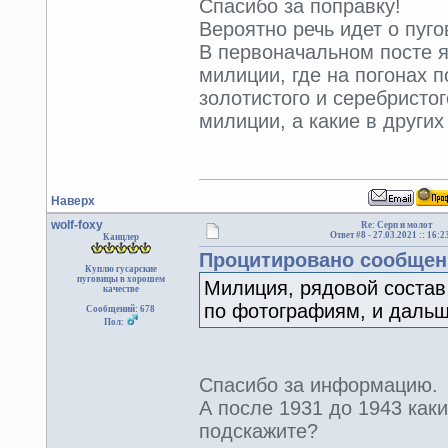
Спасибо за поправку!
Вероятно речь идет о пуг
В первоначальном посте я
милиции, где на погонах п
золотистого и серебристог
милиции, а какие в други
Наверх
wolf-foxy
Re: Серп и молот
Ответ #8 -
27.03.2021 :: 16:2
Канцлер
Процитировано сообщен
Куплю гусарские
пуговицы в хорошем
Милиция, рядовой состав 
качестве
по фотографиям, и дальш
Сообщений: 678
Пол:
Спасибо за информацию.
А после 1931 до 1943 как
подскажите?