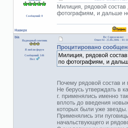
Moderator
Милиция, рядовой состав д
фотографиям, и дальше н
Сообщений: 0
Наверх
bia
Re: Серп и молот
Ответ #4 -
25.06.2006 :: 01:1
Надворный советник
Процитировано сообще
Я люблю форум
Милиция, рядовой состав 
Сообщений: 146
Пол:
по фотографиям, и дальш
Почему рядовой состав и 
Не берусь утверждать в ка
г. применялись именно так
вплоть до введения новых
которых были уже звезды.
Применялись эти пуговицы
начальствующего и рядово