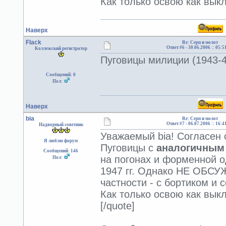
Как только освою как вык
Наверх
Flack
Re: Серп и молот
Ответ #6 -
30.06.2006 :: 05:5
Коллежский регистратор
Пуговицы милиции (1943-47
Сообщений: 0
Пол:
Наверх
bia
Re: Серп и молот
Ответ #7 -
06.07.2006 :: 16:4
Надворный советник
Уважаемый bia! Согласен 
Я люблю форум
Пуговицы с
аналогичным
Сообщений: 146
на погонах и форменной о
Пол:
1947 гг. Однако НЕ ОБСУ
частности - с бортиком и
Как только освою как вык
[/quote]