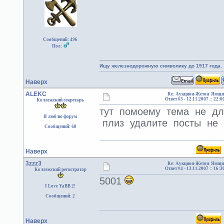
Сообщений: 496
Пол:
Ищу железнодорожную символику до 1917 года.
Наверх
ALEKC
Re: Аукцион-Жетон Ямщи
Ответ #3 -
12.11.2007 :: 22:0
Коллежский секретарь
тут помоему тема не д
Я люблю форум
плиз удалите посты не 
Сообщений: 68
Наверх
3zzz3
Re: Аукцион-Жетон Ямщи
Ответ #4 -
13.11.2007 :: 16:3
Коллежский регистратор
5001
I Love YaBB 2!
Сообщений: 2
Наверх