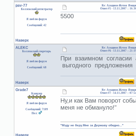
pav-77
Re: Аукцион-Жетон Ямщи
Ответ #5 -
13.11.2007 :: 16:3
Коллежский регистратор
5500
Я люблю форум
Сообщений: 42
Наверх
ALEKC
Re: Аукцион-Жетон Ямщи
Ответ #6 -
13.11.2007 :: 21:1
Коллежский секретарь
При взаимном согласии 
Я люблю форум
выгодного предложения
Сообщений: 68
Наверх
Grade7
Re: Аукцион-Жетон Ямщи
Ответ #7 -
14.11.2007 :: 07:5
Канцлер
Ну,и как Вам поворот соб
Я люблю форум
меня не обмануло!"
Сообщений: 7109
Пол:
"Мзду не беру.Мне за Державу обидно..."
Наверх