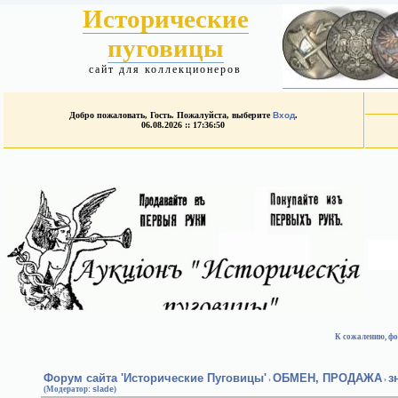
Исторические
пуговицы
сайт для коллекционеров
Добро пожаловать, Гость. Пожалуйста, выберите
Вход
.
06.08.2026 :: 17:36:50
К сожалению, фо
Форум сайта 'Исторические Пуговицы'
ОБМЕН, ПРОДАЖА
з
›
›
(Модератор:
slade
)