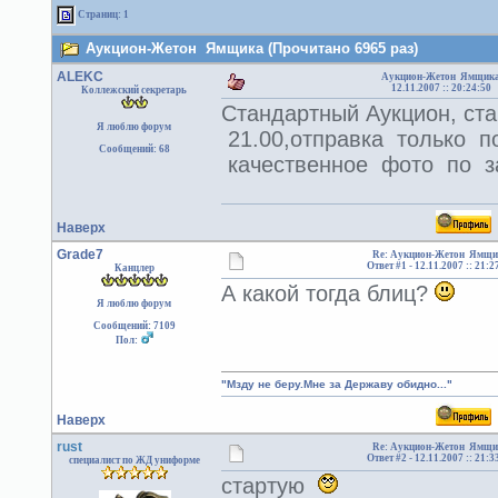
Страниц: 1
Аукцион-Жетон Ямщика (Прочитано 6965 раз)
ALEKC
Аукцион-Жетон Ямщик
12.11.2007 :: 20:24:50
Коллежский секретарь
Стандартный Аукцион, ст
Я люблю форум
21.00,отправка только п
Сообщений: 68
качественное фото по за
Наверх
Grade7
Re: Аукцион-Жетон Ямщи
Ответ #1 -
12.11.2007 :: 21:2
Канцлер
А какой тогда блиц?
Я люблю форум
Сообщений: 7109
Пол:
"Мзду не беру.Мне за Державу обидно..."
Наверх
rust
Re: Аукцион-Жетон Ямщи
Ответ #2 -
12.11.2007 :: 21:3
специалист по ЖД униформе
стартую