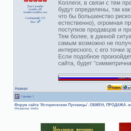
Коллеги, в связи с тем пр
Don't trouble
будут определены, так ка
trouble, till
trouble troubles you
что бы большинство риско
Сообщений: 223
естественно), огромная п
Пол:
поступков продавцов и пр
Тем более, в данной ситу
самым возможно не получ
интересного, с его точки 
Если подобное произойдет
сайта, будет "симметрична
Наверх
Страниц: 1
Форум сайта 'Исторические Пуговицы'
ОБМЕН, ПРОДАЖА
з
›
›
(Модератор:
slade
)