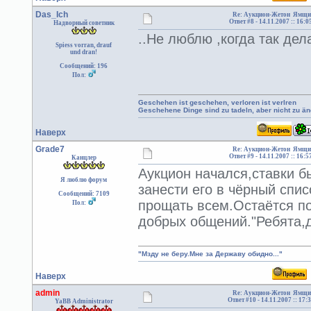
Das_Ich
Re: Аукцион-Жетон Ямщи
Ответ #8 -
14.11.2007 :: 16:0
Надворный советник
..Не люблю ,когда так дела
Spiess vorran, drauf
und dran!
Сообщений: 196
Пол:
Geschehen ist geschehen, verloren ist verlren
Geschehene Dinge sind zu tadeln, aber nicht zu än
Наверх
Grade7
Re: Аукцион-Жетон Ямщи
Ответ #9 -
14.11.2007 :: 16:5
Канцлер
Аукцион начался,ставки б
Я люблю форум
занести его в чёрный спис
Сообщений: 7109
прощать всем.Остаётся по
Пол:
добрых общений."Ребята,
"Мзду не беру.Мне за Державу обидно..."
Наверх
admin
Re: Аукцион-Жетон Ямщи
Ответ #10 -
14.11.2007 :: 17:
YaBB Administrator