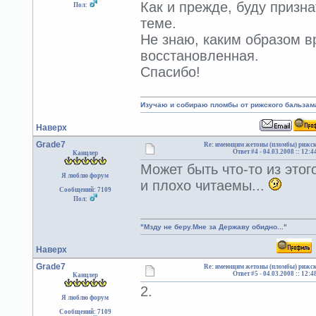
Как и прежде, буду призн
Пол:
теме.
Не знаю, каким образом в
восстановленная.
Спасибо!
Изучаю и собираю пломбы от рижского бальзам
Наверх
Grade7
Re: имеющим жетоны (пломбы) рижск
Ответ #4 -
04.03.2008 :: 12:4
Канцлер
Может быть что-то из это
Я люблю форум
и плохо читаемы...
Сообщений: 7109
Пол:
"Мзду не беру.Мне за Державу обидно..."
Наверх
Grade7
Re: имеющим жетоны (пломбы) рижск
Ответ #5 -
04.03.2008 :: 12:4
Канцлер
2.
Я люблю форум
Сообщений: 7109