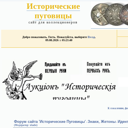
Исторические
пуговицы
сайт для коллекционеров
Добро пожаловать, Гость. Пожалуйста, выберите
Вход
.
09.08.2026 :: 05:21:40
К сожалению, фо
Форум сайта 'Исторические Пуговицы'
Знаки, Жетоны
Иден
›
›
(Модератор:
slade
)