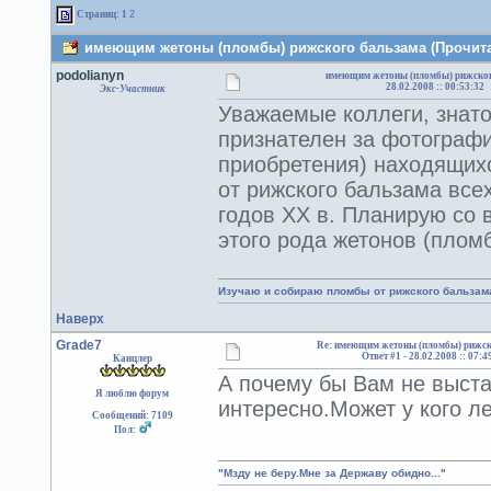
Страниц:
1
2
имеющим жетоны (пломбы) рижского бальзама (Прочитан
podolianyn
имеющим жетоны (пломбы) рижског
28.02.2008 :: 00:53:32
Экс-Участник
Уважаемые коллеги, знато
признателен за фотографи
приобретения) находящихс
от рижского бальзама всех
годов ХХ в. Планирую со 
этого рода жетонов (пломб
Изучаю и собираю пломбы от рижского бальзам
Наверх
Grade7
Re: имеющим жетоны (пломбы) рижск
Ответ #1 -
28.02.2008 :: 07:4
Канцлер
А почему бы Вам не выста
Я люблю форум
интересно.Может у кого ле
Сообщений: 7109
Пол:
"Мзду не беру.Мне за Державу обидно..."