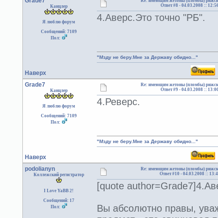
Grade7
Re: имеющим жетоны (пломбы) рижск
Ответ #8 -
04.03.2008 :: 12:5
Канцлер
4.Аверс.Это точно "РБ".
Я люблю форум
Сообщений: 7109
Пол:
"Мзду не беру.Мне за Державу обидно..."
Наверх
Grade7
Re: имеющим жетоны (пломбы) рижск
Ответ #9 -
04.03.2008 :: 13:0
Канцлер
4.Реверс.
Я люблю форум
Сообщений: 7109
Пол:
"Мзду не беру.Мне за Державу обидно..."
Наверх
podolianyn
Re: имеющим жетоны (пломбы) рижск
Ответ #10 -
04.03.2008 :: 13:
Коллежский регистратор
[quote author=Grade7]4.Ав
I Love YaBB 2!
Сообщений: 17
Вы абсолютно правы, ува
Пол: