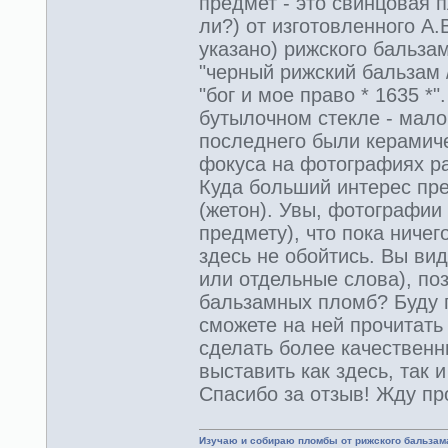
предмет - это свинцовая п
ли?) от изготовленного А
указано) рижского бальза
"черный рижский бальзам 
"бог и мое право * 1635 *
бутылочном стекле - мало
последнего были керамиче
фокуса на фотографиях ра
Куда больший интерес пре
(жетон). Увы, фотографии
предмету), что пока ниче
здесь не обойтись. Вы вид
или отдельные слова), по
бальзамных пломб? Буду п
сможете на ней прочитать
сделать более качествен
выставить как здесь, так 
Спасибо за отзыв! Жду п
Изучаю и собираю пломбы от рижского бальзам