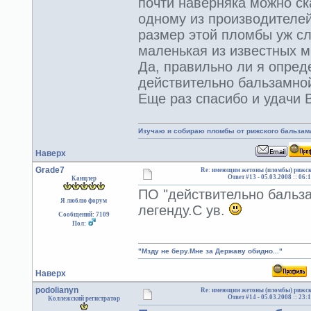
почти наверняка можно ск
одному из производителей
размер этой пломбы уж с
маленькая из известных 
Да, правильно ли я опред
действительно бальзамно
Еще раз спасибо и удачи 
Изучаю и собираю пломбы от рижского бальзам
Наверх
Grade7
Re: имеющим жетоны (пломбы) рижск
Ответ #13 -
05.03.2008 :: 06:
Канцлер
ПО "действительно бальза
Я люблю форум
легенду.С ув.
Сообщений: 7109
Пол:
"Мзду не беру.Мне за Державу обидно..."
Наверх
podolianyn
Re: имеющим жетоны (пломбы) рижск
Ответ #14 -
05.03.2008 :: 23:
Коллежский регистратор