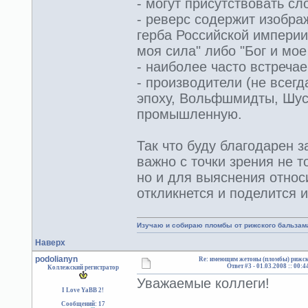
- могут присутствовать сл
- реверс содержит изобра
герба Российской империи
моя сила" либо "Бог и мое
- наиболее часто встречае
- производители (не всег
эпоху, Вольфшмидты, Шуст
промышленную.
Так что буду благодарен 
важно с точки зрения не 
но и для выяснения относ
откликнется и поделится 
Изучаю и собираю пломбы от рижского бальзам
Наверх
podolianyn
Re: имеющим жетоны (пломбы) рижск
Ответ #3 -
01.03.2008 :: 00:4
Коллежский регистратор
Уважаемые коллеги!
I Love YaBB 2!
Сообщений: 17