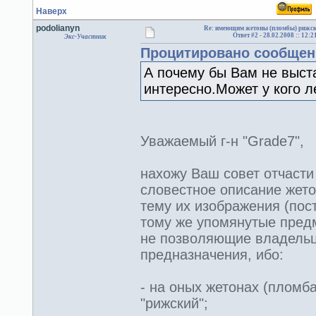
Наверх
podolianyn
Re: имеющим жетоны (пломбы) рижск
Ответ #2 -
28.02.2008 :: 12:2
Экс-Участник
Процитировано сообщен
А почему бы Вам не выст
интересно.Может у кого ле
Уважаемый г-н "Grade7",
нахожу Ваш совет отчасти
словестное описание жето
тему их изображения (пос
тому же упомянутые предм
не позволяющие владельца
предназначения, ибо:
- на оных жетонах (пломба
"рижский";