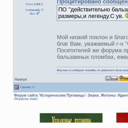
Процитировано сообщен
I Love YaBB 2!
ПО "действительно бальза
Сообщений: 17
Пол:
размеры,и легенду.С ув.
Мой низкий поклон и бла
благ Вам, уважаемый г-н "
Посетителей же форума п
бальзамных пломбах, еже
Изучаю и собираю пломбы от рижского бальзам
Наверх
Страниц:
1
2
Форум сайта 'Исторические Пуговицы'
Знаки, Жетоны
Иден
›
›
(Модератор:
slade
)