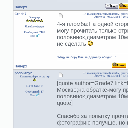
Наверх
Grade7
Re: имеющим жетоны (пломбы) рижск
Ответ #11 -
04.03.2008 :: 20:
Канцлер
4-я пломба:На одной стор
Я люблю форум
могу прочитать только от
Сообщений: 7109
половинок,диаметром 1
Пол:
не сделать
"Мзду не беру.Мне за Державу обидно..."
Наверх
podolianyn
Re: имеющим жетоны (пломбы) рижск
Ответ #12 -
04.03.2008 :: 22:
Коллежский регистратор
[quote author=Grade7 link
I Love YaBB 2!
Москве;на обратке-могу п
Сообщений: 17
половинок,диаметром 10мм)
Пол:
quote]
Спасибо за попытку прочте
фотографию получше, но п