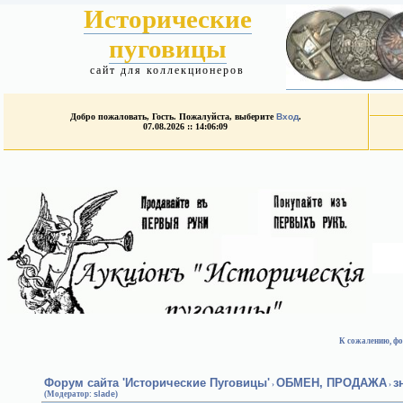
Исторические
пуговицы
сайт для коллекционеров
Добро пожаловать, Гость. Пожалуйста, выберите
Вход
.
07.08.2026 :: 14:06:09
К сожалению, фо
Форум сайта 'Исторические Пуговицы'
ОБМЕН, ПРОДАЖА
з
›
›
(Модератор:
slade
)