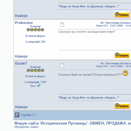
"Мзду не беру.Мне за Державу обидно..."
Наверх
Prokurator
Re: Ополченцы и Кавказ
Ответ #13 -
24.07.2008 :: 14:
Канцлер
Сколько вы хотите за ваши крестики?
Я люблю форум
Сообщений: 586
Наверх
Grade7
Re: Ополченцы и Кавказ
Ответ #14 -
24.07.2008 :: 18:
Канцлер
Сколько Вам не жалко?Только реально???
Я люблю форум
Сообщений: 7109
Пол:
"Мзду не беру.Мне за Державу обидно..."
Наверх
Страниц:
1
2
Форум сайта 'Исторические Пуговицы'
ОБМЕН, ПРОДАЖА
з
›
›
(Модератор:
slade
)