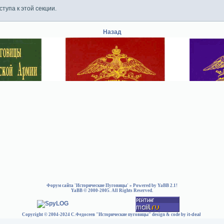
тупа к этой секции.
Назад
Форум сайта 'Исторические Пуговицы'
» Powered by
YaBB 2.1
!
YaBB
© 2000-2005. All Rights Reserved.
Copyright © 2004-2024 С.Федосеев "Исторические пуговицы" design & code by
it-deal